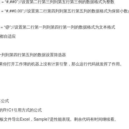
rmat.Format = “#,##0”;//设置第二行第三列到第五行第三例的数据格式为整数
ormat.Format = “#,##0.00”;//设置第二行第四列到第五行第五列的数据格式为保留
ormat.Format = “@”;//设置第二行第一列到第四行第一列的数据格式为文本格式
格的列都自适应
rue;//第一行第一列到第四行第五列的数据设置筛选器
，但如果你打开工作簿的机器上没有计算引擎，那么这行代码就发挥了作用。
计算公式
指定单元格的R1C1引用方式的公式
现有模板文件导出Excel，Sample7是性能表现。剩余代码有时间继续看。