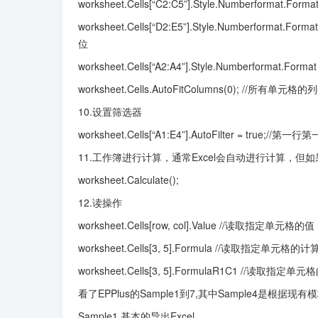
worksheet.Cells[“C2:C5”].Style.Numberfo
worksheet.Cells[“D2:E5”].Style.Numberf
位
worksheet.Cells[“A2:A4”].Style.Numberf
worksheet.Cells.AutoFitColumns(0); //所有单元
10.设置筛选器
worksheet.Cells[“A1:E4”].AutoFilter = t
11.工作簿进行计算，通常Excel会自动进行计算
worksheet.Calculate();
12.读操作
worksheet.Cells[row, col].Value //读取指定单元格的值
worksheet.Cells[3, 5].Formula //读取指定单元格的
worksheet.Cells[3, 5].FormulaR1C1 //读取
看了EPPlus的Sample1到7,其中Sample4是根据
Sample1 基本的导出Excel