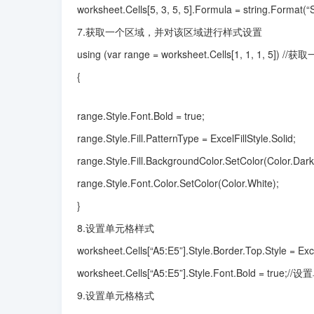
worksheet.Cells[5, 3, 5, 5].Formula = string.Format
7.获取一个区域，并对该区域进行样式设置
using (var range = worksheet.Cells[1, 
{

range.Style.Font.Bold = true;
range.Style.Fill.PatternType = ExcelFillStyle.Solid;
range.Style.Fill.BackgroundColor.SetColor(Color.Dark
range.Style.Font.Color.SetColor(Color.White);
}
8.设置单元格样式
worksheet.Cells[“A5:E5”].Style.Border.To
worksheet.Cells[“A5:E5”].Style.Font.Bold = tr
9.设置单元格格式