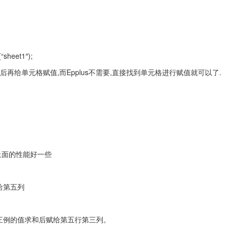
“sheet1″);
然后再给单元格赋值,而Epplus不需要,直接找到单元格进行赋值就可以了.
值方法比上面的性能好一些
给第五列
三例的值求和后赋给第五行第三列。