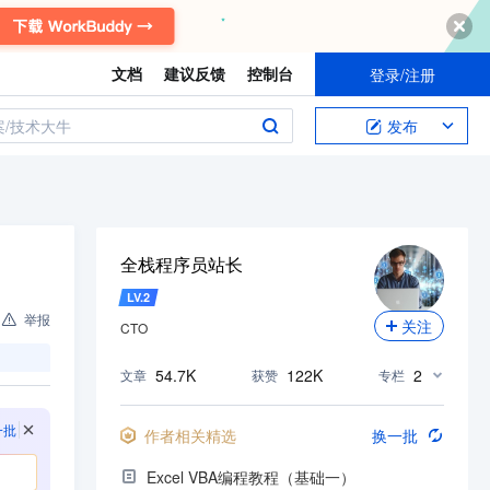
文档
建议反馈
控制台
登录/注册
案/技术大牛
发布
全栈程序员站长
LV.
2
举报
关注
CTO
54.7K
122K
2
文章
获赞
专栏
一批
作者相关精选
换一批
Excel VBA编程教程（基础一）