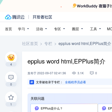
学习
活动
专区
圈层
工具
首页
M
社区首页
>
专栏
>
epplus word html,EPPlus简介
epplus word html,EPPlus简介
4
发布
于
2022-09-07 02:41:36
3.1K
0
文章被收录于专栏：
全栈程序员必看
0
关联问题
1
EPPlus是什么？
E