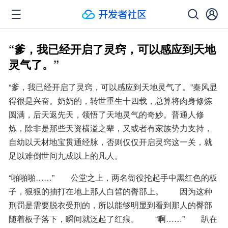
“爹，我已经开启了灵窍，可以感应到天地
灵气了。”
“爹，我已经开启了灵窍，可以感应到天地灵气了。”秦风显
得很是兴奋。奶奶的，转世重生十四载，总算将肉身修炼
圆满，后天返先天，领悟了天地灵气的奇妙。普通人修
炼，除非是那些天资横溢之辈，又或者有家族势力支持，
自幼以天材地宝贯通经脉，否则仅仅开启灵窍这一关，就
足以难倒世间九成以上的凡人。
“啪啪啪……”　　公堂之上，两名衙役抡起手中黑红色的板
子，狠狠的抽打在地上那人白皙的臀部上。　　因为这种
刑罚是需要脱衣受刑的，所以能够明显到看到那人的臀部
随着板子落下，瞬间就泛起了红痕。　　“啊……”　　趴在