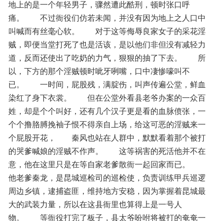
地上的是一个年轻男子，骤然遭此酷刑，顿时张口呼
痛。　　不过衙役们仿若未闻，并没有因为地上之人口中
叫喊而有丝毫心软。　　对于这等侮辱良家女子的采花淫
贼，即便当堂打死了也是活该，是以他们非但没有减轻力
道，反而还使出了吃奶的力气，狠狠的抽了下去。　　所
以，下方的那个淫贼顿时呲牙咧嘴，口中凄惨嚎叫不
已。　　一时间，屁股残，满腚伤，叫声传遍公堂，鲜血
染红了身下衣裳。　　但在公堂外看县老爷办案的一众百
姓，却是个个叫好，还有几个汉子更是看的血脉偾张，一
个个撸胳膊挽袖子恨不得亲自上场，给这可恶的淫贼来一
个屁股开花，　　秦风也站在人群中，默默看着那个被打
的哭爹喊娘的淫贼不作声。　　这等祸害的死活他并不在
意，他在这里只是在等自家老爹散衙一起回家而已。　　
他老爹秦龙，是昆城巡检司的巡检使，负责训练甲兵巡逻
周边乡镇，逮捕盗匪，维持地方安稳，因为掌握着昆城最
大的武装力量，所以在这县衙里也算得上是一号人
物。　　等衙役打完了板子，县太爷吩咐将被打的奄奄一