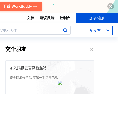
文档
建议反馈
控制台
登录/注册
案/技术大牛
发布
交个朋友
加入腾讯云官网粉丝站
蹲全网底价单品 享第一手活动信息