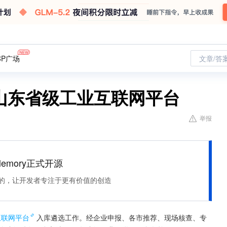
CP广场
文章/答
年山东省级工业互联网平台
举报
Memory正式开源
住该记的，让开发者专注于更有价值的创造
互联网平台
入库遴选工作。经企业申报、各市推荐、现场核查、专