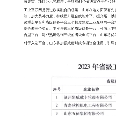
家评审、项目公示等程序，最终有61个省级重点平台和46
工业互联网是促进数实融合的桥梁，山东在这方面保有先
制，加大奖补力度，持续提升融合赋能水平。据介绍，以
级重点平台和省级储备平台三个梯度建立工业互联网平台
综合型三个类别。本次评选出的省级储备平台，可向上申
合型平台。对成熟度达到三级的省级重点平台，山东将优先
对于入选平台，山东将加强政府财政专项资金使用，引导金