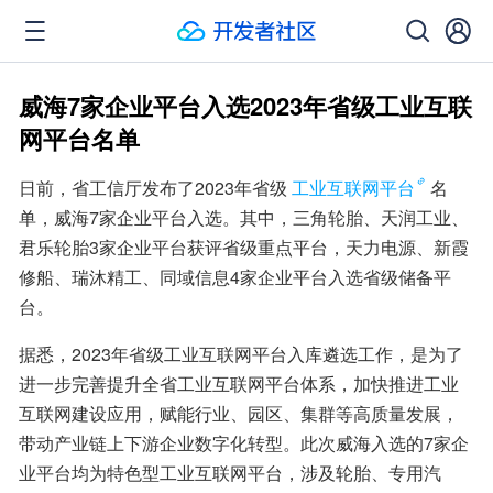
威海7家企业平台入选2023年省级工业互联
网平台名单
日前，省工信厅发布了2023年省级
工业互联网平台
名
单，威海7家企业平台入选。其中，三角轮胎、天润工业、
君乐轮胎3家企业平台获评省级重点平台，天力电源、新霞
修船、瑞沐精工、同域信息4家企业平台入选省级储备平
台。
据悉，2023年省级工业互联网平台入库遴选工作，是为了
进一步完善提升全省工业互联网平台体系，加快推进工业
互联网建设应用，赋能行业、园区、集群等高质量发展，
带动产业链上下游企业数字化转型。此次威海入选的7家企
业平台均为特色型工业互联网平台，涉及轮胎、专用汽