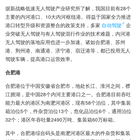
据新战略低速无人驾驶产业研究所了解，我国目前有28个
主要的内河港口、10大内河枢纽港。得益于国家全力推进
港口转型升级和资源整合的政策支持，多家
自动驾驶
企
业突破无人驾驶与有人驾驶混行作业的技术难题，内河港
无人驾驶的落地应用也进一步加速。诸如合肥港、苏州
港、荆州港、南通港、济宁港、宿迁港等，都已投用无人
驾驶车辆，提高港口运营效率。
合肥港
合肥港位于中国安徽省合肥市，地处长江、淮河之间，襟
江拥湖，是中国28个内河主要港口之一。合肥港目前吞吐
能力最大的港区为南淝河港区，现有58个泊位，其中集装
箱泊位5个，件杂货泊位13个，危化品泊位6个，通用泊位
32个；港区年吞吐量2490万吨、集装箱60万标箱。
其中，合肥港综合码头是南淝河港区最大的件杂货和集装