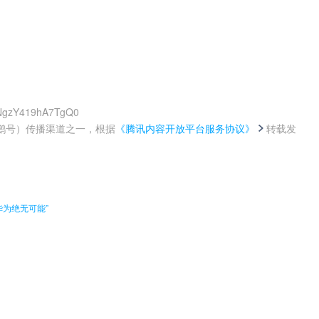
fNgzY419hA7TgQ0
鹅号）传播渠道之一，根据
《腾讯内容开放平台服务协议》
转载发
。
华为绝无可能”