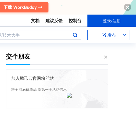
文档
建议反馈
控制台
登录/注册
案/技术大牛
发布
交个朋友
加入腾讯云官网粉丝站
蹲全网底价单品 享第一手活动信息