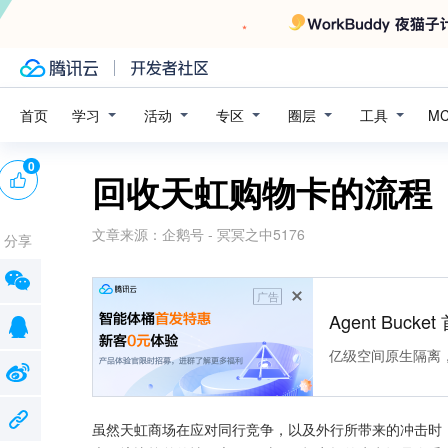
学习
活动
专区
圈层
工具
首页
M
0
回收天虹购物卡的流程
文章来源：
企鹅号 - 冥冥之中5176
分享
广告
Agent Buck
亿级空间原生隔离
虽然天虹商场在应对同行竞争，以及外行所带来的冲击时