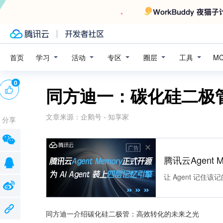
学习
活动
专区
圈层
工具
首页
M
0
同方迪一：碳化硅二极
文章来源：
企鹅号 - 知享家
分享
广告
腾讯云Agent 
让 Agent 记
同方迪一介绍碳化硅二极管：高效转化的未来之光