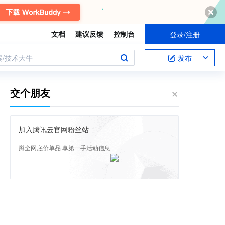
文档
建议反馈
控制台
登录/注册
案/技术大牛
发布
交个朋友
加入腾讯云官网粉丝站
蹲全网底价单品 享第一手活动信息