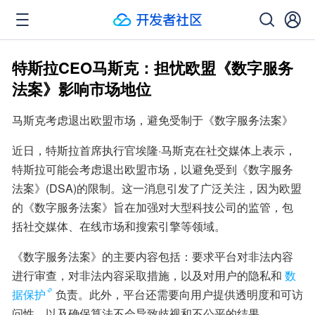
特斯拉CEO马斯克：担忧欧盟《数字服务
法案》影响市场地位
马斯克考虑退出欧盟市场，避免受制于《数字服务法案》
近日，特斯拉首席执行官埃隆·马斯克在社交媒体上表示，
特斯拉可能会考虑退出欧盟市场，以避免受到《数字服务
法案》(DSA)的限制。这一消息引发了广泛关注，因为欧盟
的《数字服务法案》旨在加强对大型科技公司的监管，包
括社交媒体、在线市场和搜索引擎等领域。
《数字服务法案》的主要内容包括：要求平台对非法内容
进行审查，对非法内容采取措施，以及对用户的隐私和
数
据保护
负责。此外，平台还需要向用户提供透明度和可访
问性，以及确保算法不会导致歧视和不公平的结果。