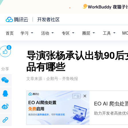
学习
活动
专区
圈层
工具
首页
M
0
导演张杨承认出轨90后
品有哪些
分享
文章来源：
企鹅号 - 齐鲁晚报
广告
EO AI 爬虫
助力开发者高效优