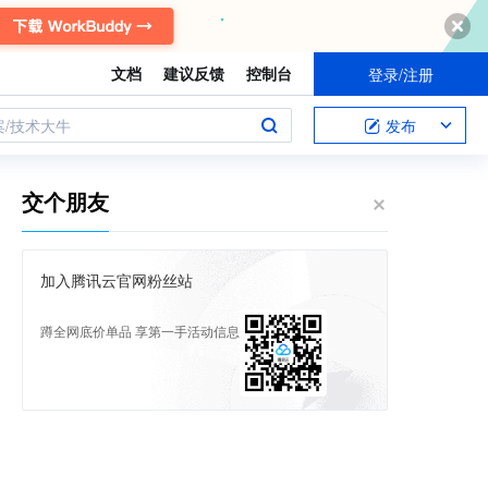
文档
建议反馈
控制台
登录/注册
案/技术大牛
发布
交个朋友
加入腾讯云官网粉丝站
蹲全网底价单品 享第一手活动信息