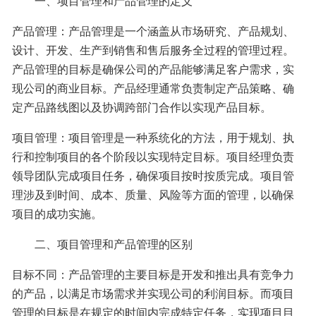
　　一、项目管理和产品管理的定义
产品管理：产品管理是一个涵盖从市场研究、产品规划、
设计、开发、生产到销售和售后服务全过程的管理过程。
产品管理的目标是确保公司的产品能够满足客户需求，实
现公司的商业目标。产品经理通常负责制定产品策略、确
定产品路线图以及协调跨部门合作以实现产品目标。
项目管理：项目管理是一种系统化的方法，用于规划、执
行和控制项目的各个阶段以实现特定目标。项目经理负责
领导团队完成项目任务，确保项目按时按质完成。项目管
理涉及到时间、成本、质量、风险等方面的管理，以确保
项目的成功实施。
　　二、项目管理和产品管理的区别
目标不同：产品管理的主要目标是开发和推出具有竞争力
的产品，以满足市场需求并实现公司的利润目标。而项目
管理的目标是在规定的时间内完成特定任务，实现项目目