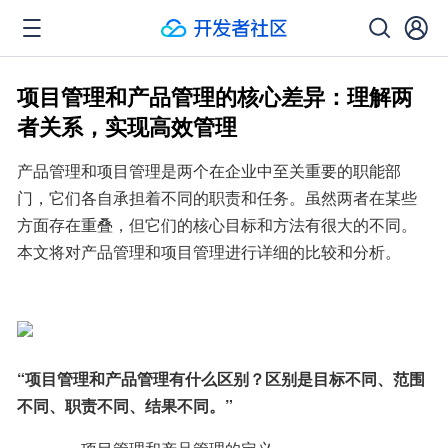
项目管理和产品管理的核心差异：理解两
者关系，实现高效管理
产品管理和项目管理是两个在企业中至关重要的职能部
门，它们各自承担着不同的职责和任务。虽然两者在某些
方面存在重叠，但它们的核心目标和方法有很大的不同。
本文将对产品管理和项目管理进行详细的比较和分析。
“项目管理和产品管理有什么区别？区别是目标不同、范围
不同、职责不同、结果不同。”