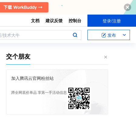
文档
建议反馈
控制台
登录/注册
案/技术大牛
发布
交个朋友
加入腾讯云官网粉丝站
蹲全网底价单品 享第一手活动信息