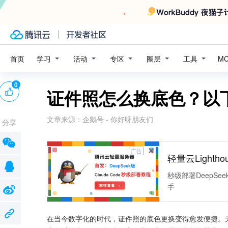
学习
活动
专区
圈层
工具
首页
M
0
证件照怎么换底色？以
文章来源：
企鹅号 - 你好呀朋友们
分享
广告
轻量云Lightho
秒级部署DeepSee
手
在当今数字化的时代，证件照的底色更换变得愈发便捷。