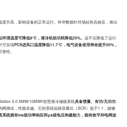
温度升高，影响设备的正常运行。科华数能针对场站热岛效应，推出
站环境温度可降低8℃，液冷机组功耗降低25%。
这不仅降低了运行
计可实现
PCS进风口温度降低11.7℃，电气设备使用寿命提升50%，
可靠性。
on 2.0 5MW/10MWh智慧液冷储能系统
具备惯量、有功/无功功
网测试，性能卓越。它的系统短路容量比（SCR）低于1.1，能够
该系统拥有ms级功率响应和μs级电压构建能力，能有效平抑电网波
。