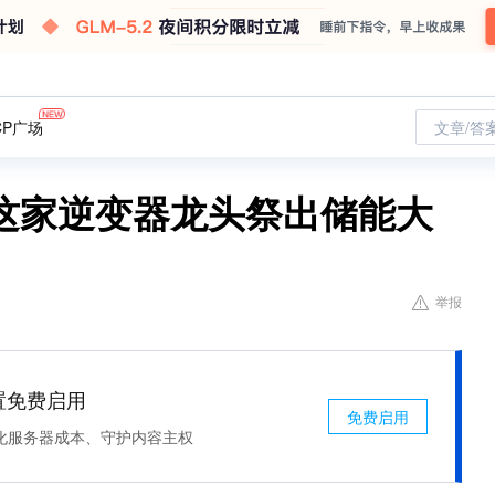
CP广场
文章/答
，这家逆变器龙头祭出储能大
举报
处置免费启用
免费启用
化服务器成本、守护内容主权