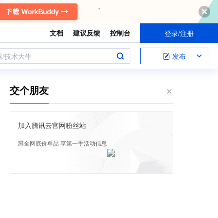
文档
建议反馈
控制台
登录/注册
案/技术大牛
发布
交个朋友
加入腾讯云官网粉丝站
蹲全网底价单品 享第一手活动信息