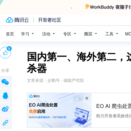
学习
活动
专区
圈层
工具
首页
M
0
​国内第一、海外第二
杀器
分享
文章来源：
企鹅号 - 储能严究院
广告
EO AI 爬虫
助力开发者高效优