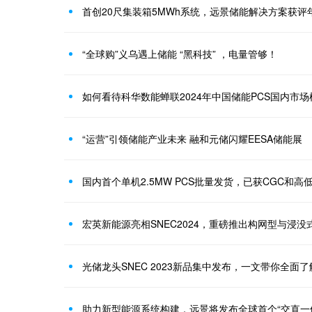
首创20尺集装箱5MWh系统，远景储能解决方案获评年
“全球购”义乌遇上储能 “黑科技” ，电量管够！
如何看待科华数能蝉联2024年中国储能PCS国内市场
“运营”引领储能产业未来 融和元储闪耀EESA储能展
国内首个单机2.5MW PCS批量发货，已获CGC和高
宏英新能源亮相SNEC2024，重磅推出构网型与浸
光储龙头SNEC 2023新品集中发布，一文带你全面了
助力新型能源系统构建，远景将发布全球首个“交直一体”