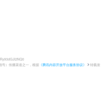
4JRy93dGJI2NQ0
鹅号）传播渠道之一，根据
《腾讯内容开放平台服务协议》
转载发
。