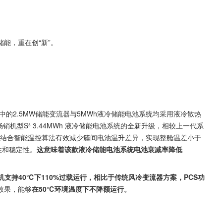
储能，重在创“新”。
冷储能系统中的2.5MW储能变流器与5MWh液冷储能电池系统均采用液冷散热
畅销机型S³ 3.44MWh 液冷储能电池系统的全新升级，相较上一代系
结合智能温控算法有效减少簇间电池温升差异，实现整舱温差小于
性和稳定性。
这意味着该款液冷储能电池系统电池衰减率降低
，单机支持40℃下110%过载运行，相比于传统风冷变流器方案，PCS功
效果，能够
在50℃环境温度下不降额运行。