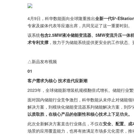
4月9日，科华数能面向全球隆重推出
全新一代S³-EStati
专家及媒体代表等应邀出席，共同见证了这一重要时刻。
该系统
包含2.5MW液冷储能变流器、5MW变流升压一体
术专利支撑
，致力于为储能系统提供更安全的工作状态、
△新品发布视频
01
客户需求为核心 技术迭代应新潮
2023年，全球储能新增装机规模翻倍式增长。储能行业
面对国内储能行业竞争激烈，科华数能从未停止对储能领
解决方案，到模块化储能变流器系列储能解决方案，到S³液冷
以质取胜，在核心产品的创新性和核心技术上下足功夫。
此次全新解决方案直击行业痛点，不仅在
安全、配置、成
场景的应用覆盖能力，也将有效满足市场多元化需求，推