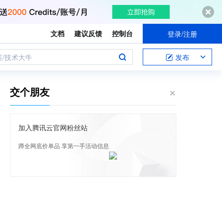
文档
建议反馈
控制台
登录/注册
案/技术大牛
发布
交个朋友
加入腾讯云官网粉丝站
蹲全网底价单品 享第一手活动信息