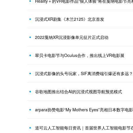
Reality＋的VR电影作品“狼人体验”将在戛纳电影节亮
沉浸式XR剧集《木兰2125》北京首发
2022戛纳XR沉浸影像单元征片正式启动
翠贝卡电影节与Oculus合作，推出线上VR电影展
沉浸式影像的头号玩家，SIF离消费端引爆还有多远？
谷歌地图推出结合AI的沉浸式视图导航预览模式
arpara协赞电影“My Mothers Eyes”亮相日本数字电
道可云人工智能每日资讯｜首届世界人工智能电影节