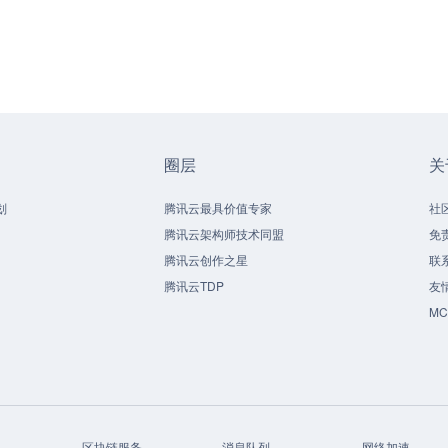
圈层
关
划
腾讯云最具价值专家
社
腾讯云架构师技术同盟
免
腾讯云创作之星
联
腾讯云TDP
友
M
区块链服务
消息队列
网络加速