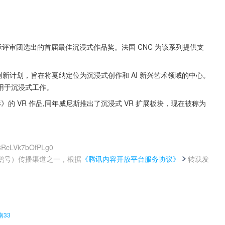
由国际评审团选出的首届最佳沉浸式作品奖。法国 CNC 为该系列提供支
ve) 创新计划，旨在将戛纳定位为沉浸式创作和 AI 新兴艺术领域的中心。
用于沉浸式工作。
》的 VR 作品,同年威尼斯推出了沉浸式 VR 扩展板块，现在被称为
k3RcLVk7bOfPLg0
鹅号）传播渠道之一，根据
《腾讯内容开放平台服务协议》
转载发
。
33