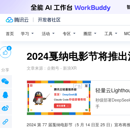
学习
活动
专区
圈层
工具
首页
M
0
2024戛纳电影节将推
文章来源：
企鹅号 - 新浪XR
分享
广告
轻量云Lightho
秒级部署DeepSee
手
2024 第 77 届戛纳电影节（5 月 14 日至 25 日