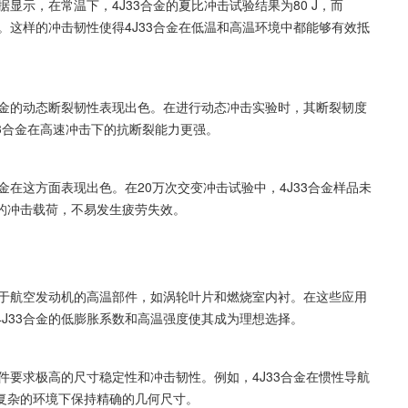
显示，在常温下，4J33合金的夏比冲击试验结果为80 J，而
上。这样的冲击韧性使得4J33合金在低温和高温环境中都能够有效抵
合金的动态断裂韧性表现出色。在进行动态冲击实验时，其断裂韧度
4J33合金在高速冲击下的抗断裂能力更强。
金在这方面表现出色。在20万次交变冲击试验中，4J33合金样品未
的冲击载荷，不易发生疲劳失效。
用于航空发动机的高温部件，如涡轮叶片和燃烧室内衬。在这些应用
J33合金的低膨胀系数和高温强度使其成为理想选择。
件要求极高的尺寸稳定性和冲击韧性。例如，4J33合金在惯性导航
复杂的环境下保持精确的几何尺寸。