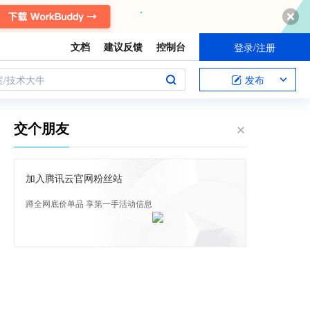
文档
建议反馈
控制台
登录/注册
案/技术大牛
发布
交个朋友
加入腾讯云官网粉丝站
蹲全网底价单品 享第一手活动信息