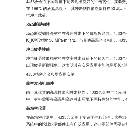
4J33合金在不同温度下均表现出良好的冲击韧性。实验数据
在-196℃的液氮温度下，其冲击韧性依然保持在50 J以
抗冲击载荷。
动态断裂韧性
动态断裂韧性是材料在高速冲击下的抗断裂能力。4J33
K_IC可达到150 MPa·m^1/2。与其他高温合金相比，
冲击疲劳性能
冲击疲劳性能指材料在交变冲击载荷下的耐久性。4J33合
出现疲劳断裂现象。这表明其在实际应用中能够承受长期
4J33精密合金典型应用实例
航空发动机部件
由于其优异的高温性能和冲击韧性，4J33合金被广泛应
中，材料需要在高温和高速冲击环境下保持良好的性能，4
高精密仪器
在高精密仪器中，4J33合金用于制造零件和部件，这些部
系统中的陀螺仪零部件上有广泛应用，这些零部件需要在