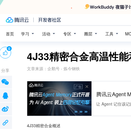
学习
活动
专区
圈层
工具
首页
M
0
4J33精密合金高温性
文章来源：
企鹅号 - 炼今钢铁
分享
广告
腾讯云Agent 
让 Agent 记
4J33精密合金概述