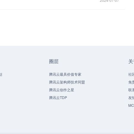
2024-07-07
圈层
关
划
腾讯云最具价值专家
社
腾讯云架构师技术同盟
免
腾讯云创作之星
联
腾讯云TDP
友
M