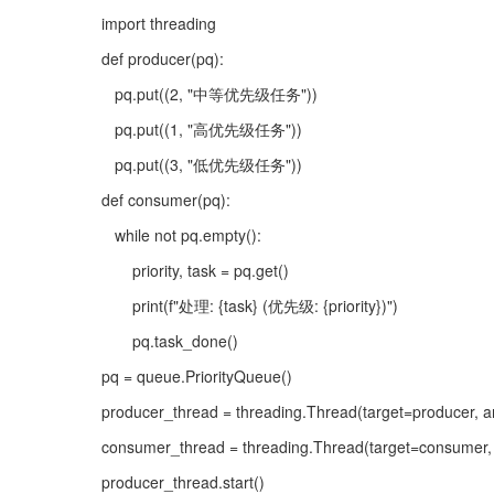
import threading
def producer(pq):
   pq.put((2, "中等优先级任务"))
   pq.put((1, "高优先级任务"))
   pq.put((3, "低优先级任务"))
def consumer(pq):
   while not pq.empty():
       priority, task = pq.get()
       print(f"处理: {task} (优先级: {priority})")
       pq.task_done()
pq = queue.PriorityQueue()
producer_thread = threading.Thread(target=producer, a
consumer_thread = threading.Thread(target=consumer, 
producer_thread.start()