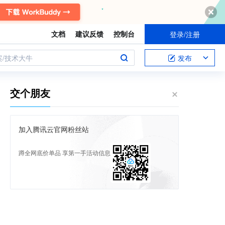
文档
建议反馈
控制台
登录/注册
案/技术大牛
发布
交个朋友
加入腾讯云官网粉丝站
蹲全网底价单品 享第一手活动信息