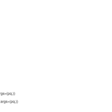
rgs=(pq,))
args=(pq,))