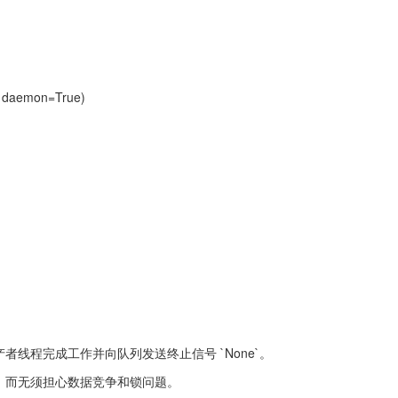
, daemon=True)
到生产者线程完成工作并向队列发送终止信号 `None`。
据，而无须担心数据竞争和锁问题。