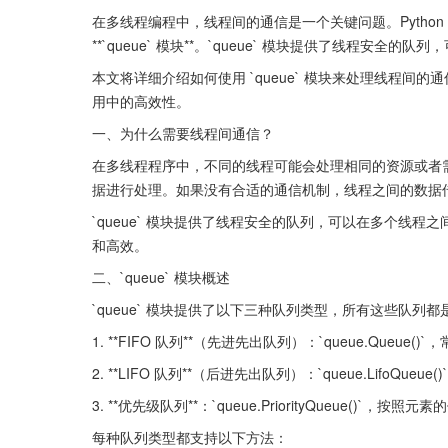
在多线程编程中，线程间的通信是一个关键问题。Pytho
**`queue` 模块**。`queue` 模块提供了线程
本文将详细介绍如何使用 `queue` 模块来处理线程
用中的高效性。
一、为什么需要线程间通信？
在多线程程序中，不同的线程可能会处理相同的资源或者
据进行处理。如果没有合适的通信机制，线程之间的数据
`queue` 模块提供了线程安全的队列，可以在多个线
和高效。
二、`queue` 模块概述
`queue` 模块提供了以下三种队列类型，所有这些队列
1. **FIFO 队列**（先进先出队列）：`queue.Queue
2. **LIFO 队列**（后进先出队列）：`queue.LifoQueu
3. **优先级队列**：`queue.PriorityQueue()`，按
每种队列类型都支持以下方法：