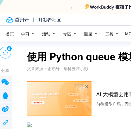
学习
活动
专区
圈层
工具
首页
M
0
使用 Python queu
文章来源：
企鹅号 - 华科云商小彭
分享
广告
AI 大模型会用
前往模型广场，即