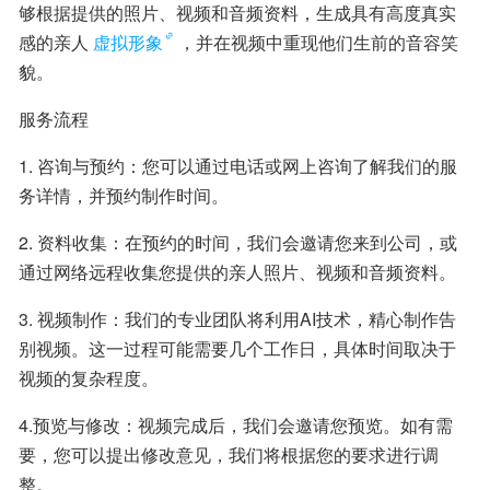
够根据提供的照片、视频和音频资料，生成具有高度真实
感的亲人
虚拟形象
，并在视频中重现他们生前的音容笑
貌。
服务流程
1. 咨询与预约：您可以通过电话或网上咨询了解我们的服
务详情，并预约制作时间。
2. 资料收集：在预约的时间，我们会邀请您来到公司，或
通过网络远程收集您提供的亲人照片、视频和音频资料。
3. 视频制作：我们的专业团队将利用AI技术，精心制作告
别视频。这一过程可能需要几个工作日，具体时间取决于
视频的复杂程度。
4.预览与修改：视频完成后，我们会邀请您预览。如有需
要，您可以提出修改意见，我们将根据您的要求进行调
整。