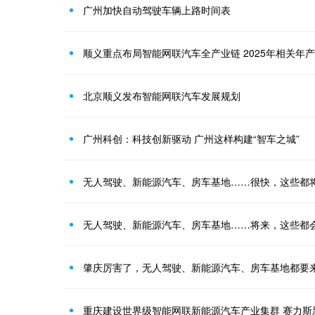
广州加快自动驾驶车辆上路时间表
顺义重点布局智能网联汽车全产业链 2025年相关年
北京顺义发布智能网联汽车发展规划
广州科创：科技创新驱动 广州这样构建“智车之城”
无人驾驶、新能源汽车、房车基地……很快，这些都
无人驾驶、新能源汽车、房车基地……将来，这些都
肇庆厉害了，无人驾驶、新能源汽车、房车基地都要
重庆建设世界级智能网联新能源汽车产业集群 赛力斯