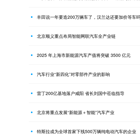
丰田说一年要造200万辆车了，汉兰达还要加价等车
北京顺义重点布局智能网联汽车全产业链
2025 年上海市新能源汽车产值将突破 3500 亿元
汽车行业“新四化”对零部件产业的影响
雷丁200亿基地落户咸阳 省长刘国中莅临指导
北京将重点发展“新能源＋智能”汽车产业
特斯拉成为全球首家下线500万辆纯电动汽车的企业