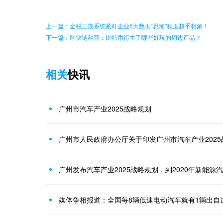
上一篇：金税三期系统紧盯企业6大数据“恐怖”程度超乎想象！
下一篇：区块链科普：比特币衍生了哪些好玩的周边产品？
相关
快讯
广州市汽车产业2025战略规划
广州市人民政府办公厅关于印发广州市汽车产业202
广州发布汽车产业2025战略规划，到2020年新能源