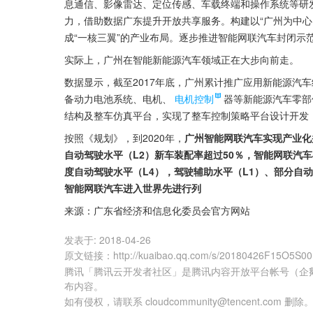
息通信、影像雷达、定位传感、车载终端和操作系统等研
力，借助数据广东提升开放共享服务。构建以“广州为中心
成“一核三翼”的产业布局。逐步推进智能网联汽车封闭示
实际上，广州在智能新能源汽车领域正在大步向前走。
数据显示，截至2017年底，广州累计推广应用新能源汽车
备动力电池系统、电机、
电机控制
器等新能源汽车零部
结构及整车仿真平台，实现了整车控制策略平台设计开发
按照《规划》，到2020年，
广州智能网联汽车实现产业化
自动驾驶水平（L2）新车装配率超过50％，智能网联汽
度自动驾驶水平（L4），驾驶辅助水平（L1）、部分自动
智能网联汽车进入世界先进行列
来源：广东省经济和信息化委员会官方网站
发表于:
2018-04-26
原文链接
：
http://kuaibao.qq.com/s/20180426F15O5S00
腾讯「腾讯云开发者社区」是腾讯内容开放平台帐号（企
布内容。
如有侵权，请联系 cloudcommunity@tencent.com 删除