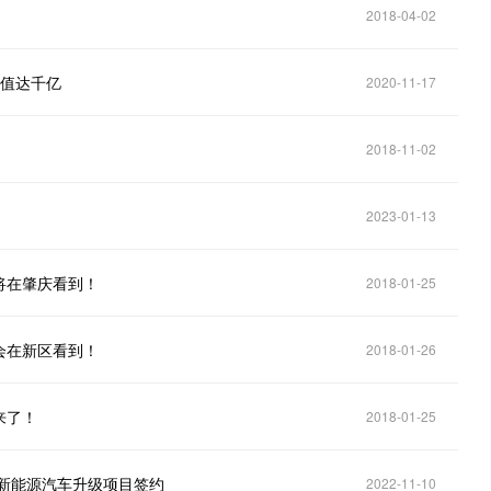
2018-04-02
产值达千亿
2020-11-17
2018-11-02
2023-01-13
将在肇庆看到！
2018-01-25
会在新区看到！
2018-01-26
来了！
2018-01-25
新能源汽车升级项目签约
2022-11-10