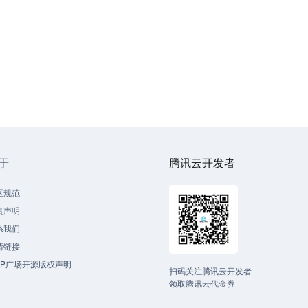
于
腾讯云开发者
区规范
责声明
系我们
情链接
CP广场开源版权声明
扫码关注腾讯云开发者
领取腾讯云代金券