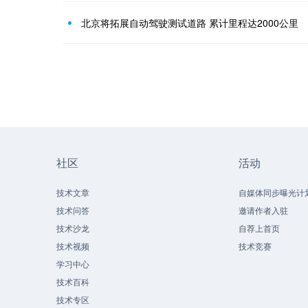
北京将拓展自动驾驶测试道路 累计里程达2000公里
社区
活动
技术文章
自媒体同步曝光计
技术问答
邀请作者入驻
技术沙龙
自荐上首页
技术视频
技术竞赛
学习中心
技术百科
技术专区