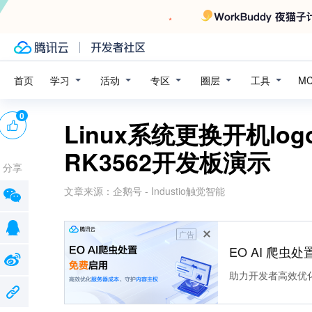
学习
活动
专区
圈层
工具
首页
M
0
Linux系统更换开机l
RK3562开发板演示
分享
文章来源：
企鹅号 - Industio触觉智能
广告
EO AI 爬虫
助力开发者高效优