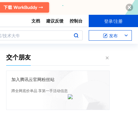
文档
建议反馈
控制台
登录/注册
案/技术大牛
发布
交个朋友
加入腾讯云官网粉丝站
蹲全网底价单品 享第一手活动信息