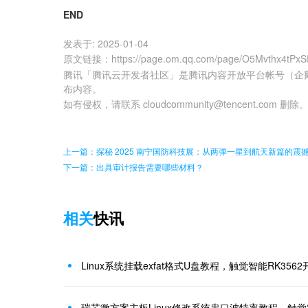
END
发表于:
2025-01-04
原文链接
：
https://page.om.qq.com/page/O5Mvthx4tPx
腾讯「腾讯云开发者社区」是腾讯内容开放平台帐号（企
布内容。
如有侵权，请联系 cloudcommunity@tencent.com 删除
上一篇：探秘 2025 南宁国防科技展：从两弹一星到航天新篇的震
下一篇：出具审计报告需要哪些材料？
相关
快讯
Linux系统挂载exfat格式U盘教程，触觉智能RK356
瑞芯微方案主板Linux修改系统串口波特率教程，触觉