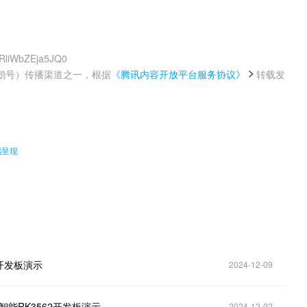
SRliWbZEja5JQ0
鹅号）传播渠道之一，根据
《腾讯内容开放平台服务协议》
转载发
。
撼呈现
2开发板演示
2024-12-09
智能RK3562开发板演示
2024-12-02