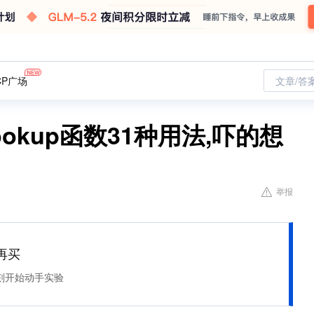
CP广场
文章/答
ookup函数31种用法,吓的想
举报
再买
刻开始动手实验