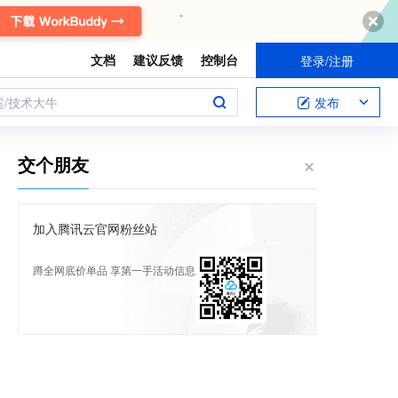
文档
建议反馈
控制台
登录/注册
案/技术大牛
发布
交个朋友
加入腾讯云官网粉丝站
蹲全网底价单品 享第一手活动信息