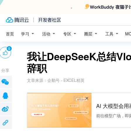
学习
活动
专区
圈层
工具
首页
M
0
我让DeepSeeK总结Vl
辞职
分享
文章来源：
企鹅号 - EXCEL精英
广告
AI 大模型会用
前往模型广场，即