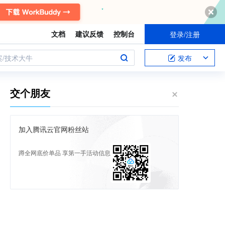
文档
建议反馈
控制台
登录/注册
案/技术大牛
发布
交个朋友
加入腾讯云官网粉丝站
蹲全网底价单品 享第一手活动信息