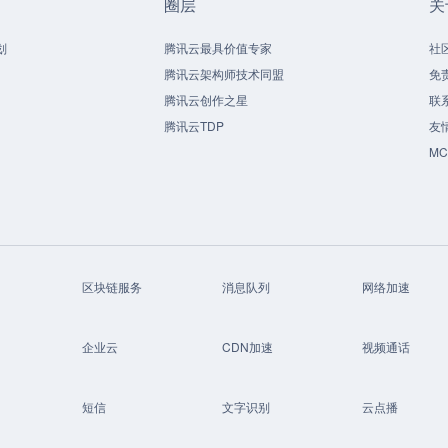
圈层
关
划
腾讯云最具价值专家
社
腾讯云架构师技术同盟
免
腾讯云创作之星
联
腾讯云TDP
友
M
区块链服务
消息队列
网络加速
企业云
CDN加速
视频通话
短信
文字识别
云点播