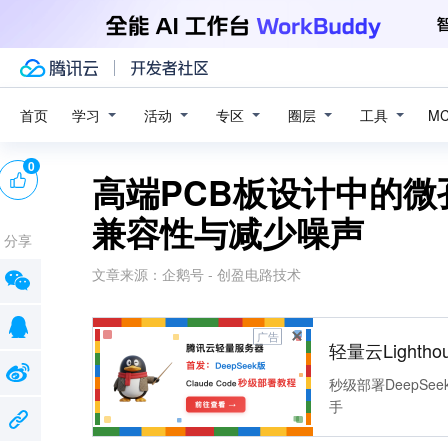
学习
活动
专区
圈层
工具
首页
M
0
高端PCB板设计中的
兼容性与减少噪声
分享
文章来源：
企鹅号 - 创盈电路技术
广告
轻量云Lightho
秒级部署DeepSee
手