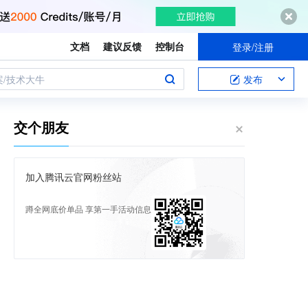
文档
建议反馈
控制台
登录/注册
案/技术大牛
发布
交个朋友
加入腾讯云官网粉丝站
蹲全网底价单品 享第一手活动信息