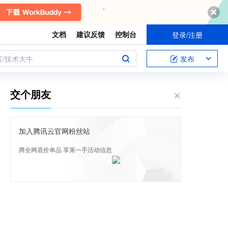
文档
建议反馈
控制台
登录/注册
案/技术大牛
发布
交个朋友
加入腾讯云官网粉丝站
蹲全网底价单品 享第一手活动信息