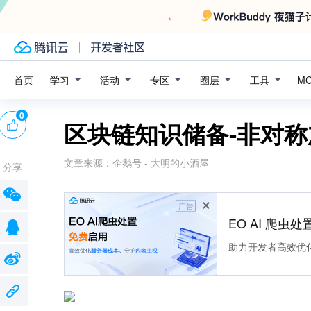
学习
活动
专区
圈层
工具
首页
M
0
区块链知识储备-非对称
文章来源：
企鹅号 - 大明的小酒屋
分享
广告
EO AI 爬虫
助力开发者高效优