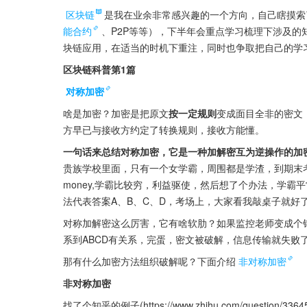
区块链
是我在业余非常感兴趣的一个方向，自己瞎摸索
能合约
、P2P等等），下半年会重点学习梳理下涉及
块链应用，在适当的时机下重注，同时也争取把自己的学
区块链科普第1篇
对称加密
啥是加密？加密是把原文
按一定规则
变成面目全非的密文
方早已与接收方约定了转换规则，接收方能懂。
一句话来总结对称加密，它是一种加解密互为逆操作的加
贵族学校里面，只有一个女学霸，周围都是学渣，到期末
money,学霸比较穷，利益驱使，然后想了个办法，学
法代表答案A、B、C、D，考场上，大家看我敲桌子就好
对称加解密这么厉害，它有啥软肋？如果监控老师变成个
系到ABCD有关系，完蛋，密文被破解，信息传输就失败
那有什么加密方法组织破解呢？下面介绍
非对称加密
非对称加密
找了个知乎的例子(https://www.zhihu.com/question/33