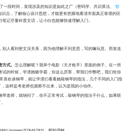
了一段时间，发现涉及的知识是如此之广（密码学、共识算法、
智
的知识点，了解核心设计思想，才能更有把握地看清市面真正靠谱的区
习笔记尽量科普文话，让小白也能够快速理解入门。
，别人看到密文没关系，因为他理解不到意思，写的嘛玩意。而发送
密方式。
怎么理解呢？我举个电影《天才枪手》里面的例子。在一所
考试的时候，学渣贿赂学霸，你这么厉害，帮我们作弊吧，我们给你
霸平常喜欢谈钢琴，就让学渣们看看她敲钢琴的指法，几个不同的入门指
了，这样监考老师也观察不出来，以为是我的小动作。
钢琴老师，就纳闷了，你不正常考试，敲钢琴的指法干什么，如果联
了。
645891/answer/57846782)，帮助理解。