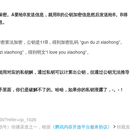
密。A要给B发送信息，就用B的公钥加密信息然后发送给B。B得
息。
称加密算法加密，公钥是11B，得到加密乱码 “gun du zi xiaohong”。
aohong”，得到明文“i love you xiaohong”。
能用对应的私钥解，通过私钥可以计算出公钥，但通过公钥无法推导
里面，你们是破解不了的。哈哈，如果你的私钥泄露了，-。-！
00?refer=cp_1026
鹅号）传播渠道之一，根据
《腾讯内容开放平台服务协议》
转载发