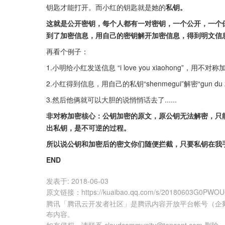
钥匙才能打开。而小红的钥匙就是她的
私钥。
这就是公开密钥，每个人都有一对密钥，一个公开，一个保
到了加密信息，用自己的密钥解开加密信息，得到明文信
再看个例子：
1.小明给小红发送信息 “i love you xiaohong”，用不对
2.小红得到信息，用自己的私钥“shenmegui”解密“gun du zi xi
3.然后他俩就可以大胆的说悄悄话去了......
非对称加密核心：公钥加密的原文，原公钥无法解密，只
出私钥，是不可逆的过程。
所以说公钥和加密后的密文你们随便拦截，只要私钥在我手
END
发表于:
2018-06-03
原文链接
：
https://kuaibao.qq.com/s/20180603G0PWOU
腾讯「腾讯云开发者社区」是腾讯内容开放平台帐号（企
布内容。