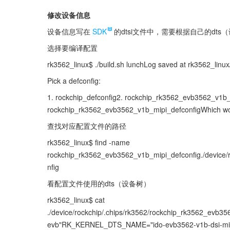
修改设备信息
设备信息写在
SDK
的dtsi文件中，需要根据自己的dts
选择要编译配置
rk3562_linux$ ./build.sh lunchLog saved at rk3562_linu
Pick a defconfig:
1. rockchip_defconfig2. rockchip_rk3562_evb3562_v1b_l
rockchip_rk3562_evb3562_v1b_mipi_defconfigWhich woul
查找对应配置文件的路径
rk3562_linux$ find -name 
rockchip_rk3562_evb3562_v1b_mipi_defconfig./device/
nfig
看配置文件使用的dts（设备树）
rk3562_linux$ cat 
./device/rockchip/.chips/rk3562/rockchip_rk3562_ev
evb"RK_KERNEL_DTS_NAME="ido-evb3562-v1b-dsi-mi