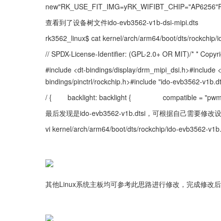
new"RK_USE_FIT_IMG=yRK_WIFIBT_CHIP="AP6256"RK
查看到了设备树文件ido-evb3562-v1b-dsi-mipi.dts
rk3562_linux$ cat kernel/arch/arm64/boot/dts/rockchip/
// SPDX-License-Identifier: (GPL-2.0+ OR MIT)/* * Copyrig
#include <dt-bindings/display/drm_mipi_dsi.h>#include <
bindings/pinctrl/rockchip.h>#include "ido-evb3562-v1b.dt
/ {        backlight: backlight {                compatible = "pwm
最后发现是ido-evb3562-v1b.dtsi，可根据自己需
vi kernel/arch/arm64/boot/dts/rockchip/ido-evb3562-v1b.
其他Linux系统主板均可参考此思路进行修改，完成修