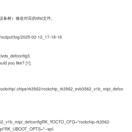
（设备树）修改对应的dtsi文件。
x/output/log/2025-02-12_17-18-16
vds_defconfig3. 
d you like? [1]:
rockchip/.chips/rk3562/rockchip_rk3562_evb3562_v1b_mipi_defco
b3562_v1b_mipi_defconfigRK_YOCTO_CFG="rockchip-rk3562-
pi"RK_UBOOT_OPTS="--spl-