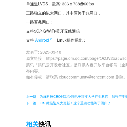
单通道LVDS，最高1366 x 768@60fps ；
三路独立的以太网口，其中两路千兆网口，
一路百兆网口；
支持5G/4G/WiFi/蓝牙无线通信；
支持
Android
，Linux操作系统；
发表于:
2025-03-18
原文链接
：
https://page.om.qq.com/page/OkQV2ba5w
腾讯「腾讯云开发者社区」是腾讯内容开放平台帐号（企
布内容。
如有侵权，请联系 cloudcommunity@tencent.com 删除
上一篇：为旌科技CEO郑军受聘电子科技大学产业教授，加强产学
下一篇：iOS 微信迎来大更新！这个重磅功能终于回归了
相关
快讯