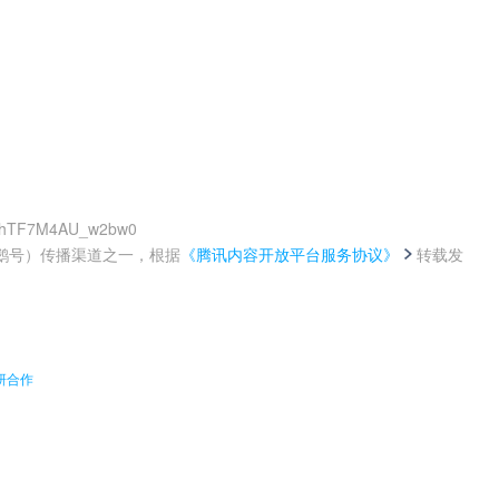
schTF7M4AU_w2bw0
鹅号）传播渠道之一，根据
《腾讯内容开放平台服务协议》
转载发
。
研合作