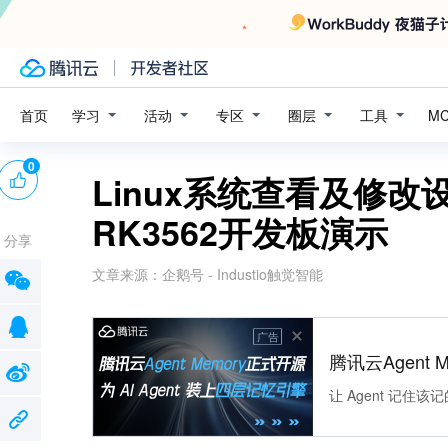
学习
活动
专区
圈层
工具
首页
M
0
Linux系统查看及修
RK3562开发板演示
分享
文章来源：
企鹅号 - Industio触觉智能
广告
腾讯云Agent 
让 Agent 记