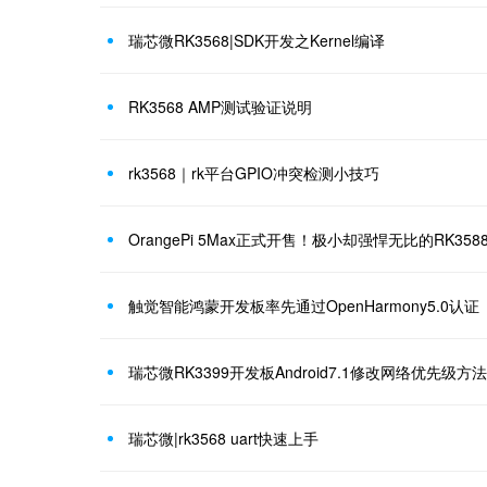
瑞芯微RK3568|SDK开发之Kernel编译
RK3568 AMP测试验证说明
rk3568｜rk平台GPIO冲突检测小技巧
OrangePi 5Max正式开售！极小却强悍无比的RK35
触觉智能鸿蒙开发板率先通过OpenHarmony5.0认证
瑞芯微|rk3568 uart快速上手