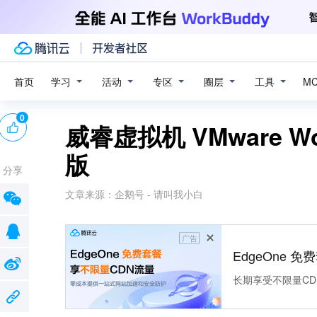
学习
活动
专区
圈层
工具
首页
M
0
威睿虚拟机 VMware Wor
版
分享
文章来源：
企鹅号 - 请叫我小白
广告
EdgeOne 
长期享受不限量CD