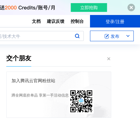
文档
建议反馈
控制台
登录/注册
案/技术大牛
发布
交个朋友
加入腾讯云官网粉丝站
蹲全网底价单品 享第一手活动信息