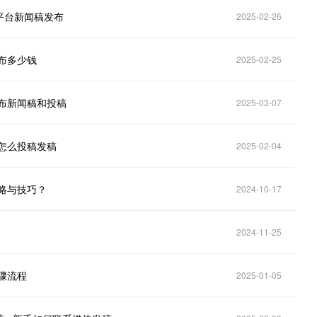
平台新闻稿发布
2025-02-26
布多少钱
2025-02-25
布新闻稿和投稿
2025-03-07
怎么投稿发稿
2025-02-04
略与技巧？
2024-10-17
2024-11-25
骤流程
2025-01-05