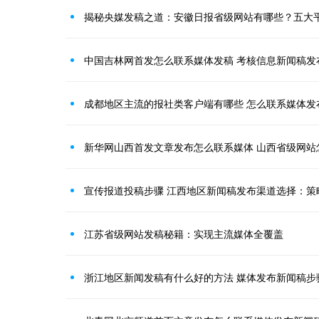
揭秘央媒发稿之道：安徽日报省级网站有哪些？五大
中国吉林网首发怎么联系媒体发稿 考核信息新闻稿发
成都地区主流的报社类客户端有哪些 怎么联系媒体发
新华网山西首发文章发布怎么联系媒体 山西省级网站
宣传报道投稿步骤 江西地区新闻稿发布渠道选择：策
江苏省级网站发稿秘籍：实现主流媒体全覆盖
浙江地区新闻发稿有什么好的方法 媒体发布新闻稿步