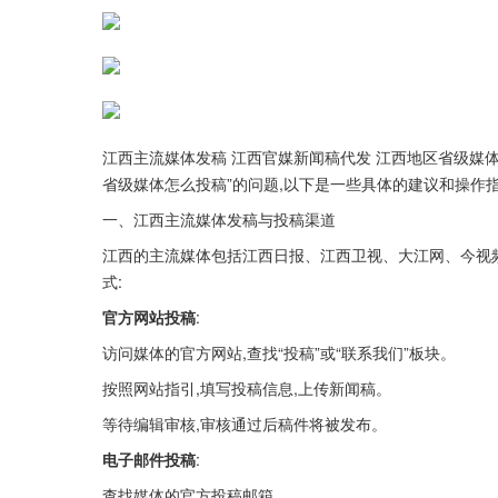
江西主流媒体发稿 江西官媒新闻稿代发 江西地区省级媒体
省级媒体怎么投稿”的问题,以下是一些具体的建议和操作指
一、江西主流媒体发稿与投稿渠道
江西的主流媒体包括江西日报、江西卫视、大江网、今视
式:
官方网站投稿
:
访问媒体的官方网站,查找“投稿”或“联系我们”板块。
按照网站指引,填写投稿信息,上传新闻稿。
等待编辑审核,审核通过后稿件将被发布。
电子邮件投稿
:
查找媒体的官方投稿邮箱。