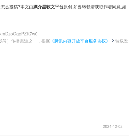
体怎么投稿?本文由
媒介星软文平台
原创,如要转载请获取作者同意,如
oGxmDzoOgpPZK7w0
鹅号）传播渠道之一，根据
《腾讯内容开放平台服务协议》
转载发
。
2024-12-02