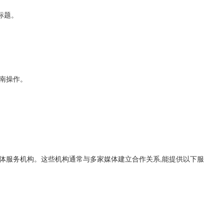
标题。
南操作。
体服务机构。这些机构通常与多家媒体建立合作关系,能提供以下服