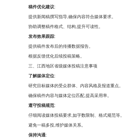
稿件优化建议
:
提供新闻稿撰写指导,确保内容符合媒体要求。
协助调整稿件格式、结构,提升可读性。
发布效果跟踪
:
提供稿件发布后的传播数据报告。
根据反馈优化后续投稿策略。
三、江西地区省级媒体投稿注意事项
了解媒体定位
:
研究目标媒体的受众群体、内容风格及报道重点。
确保稿件内容与媒体定位匹配,提高采用率。
遵守投稿规范
:
仔细阅读媒体投稿要求,如字数限制、格式规范等。
避免一稿多投,维护媒体关系。
保持沟通
: