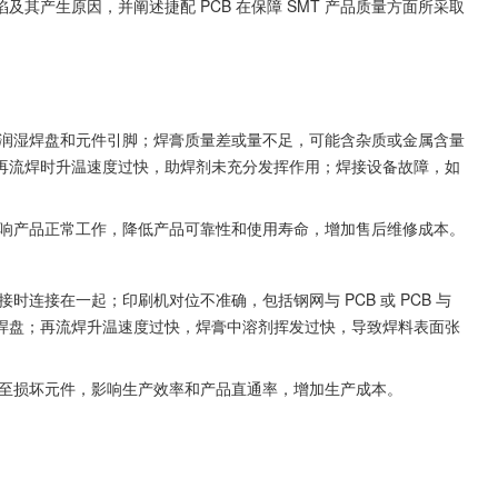
其产生原因，并阐述捷配 PCB 在保障 SMT 产品质量方面所采取
并润湿焊盘和元件引脚；焊膏质量差或量不足，可能含杂质或金属含量
再流焊时升温速度过快，助焊剂未充分发挥作用；焊接设备故障，如
影响产品正常工作，降低产品可靠性和使用寿命，增加售后维修成本。
连接在一起；印刷机对位不准确，包括钢网与 PCB 或 PCB 与
焊盘；再流焊升温速度过快，焊膏中溶剂挥发过快，导致焊料表面张
甚至损坏元件，影响生产效率和产品直通率，增加生产成本。