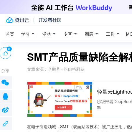
学习
活动
专区
圈层
工具
首页
M
0
SMT产品质量缺陷全解
文章来源：
企鹅号 - 吃肉搭颗蒜
分享
广告
轻量云Lightho
秒级部署DeepSee
手
在电子制造领域，SMT（表面贴装技术）被广泛应用，然