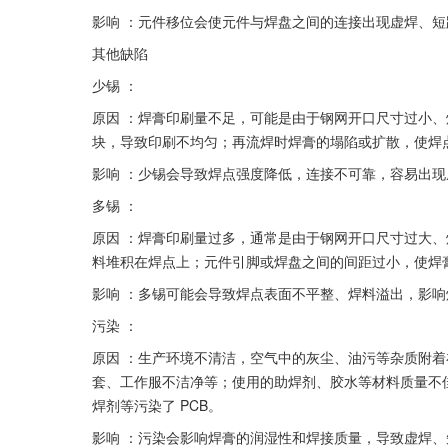
影响 ：元件移位会使元件与焊盘之间的连接出现虚焊、
其他缺陷
少锡 ：
原因 ：焊膏印刷量不足，可能是由于钢网开口尺寸过小
块，导致印刷不均匀；再流焊时焊膏的塌陷或扩散，使焊
影响 ：少锡会导致焊点强度降低，连接不可靠，容易出
多锡 ：
原因 ：焊膏印刷量过多，通常是由于钢网开口尺寸过大
料堆积在焊点上；元件引脚或焊盘之间的间距过小，使焊
影响 ：多锡可能会导致焊点表面不平整、焊料溢出，影
污染 ：
原因 ：生产环境不清洁，空气中的灰尘、油污等杂质附着
套、工作服不洁净等；使用的助焊剂、胶水等材料质量不
焊剂等污染了 PCB。
影响 ：污染会影响焊膏的润湿性和焊接质量，导致虚焊