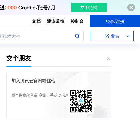
文档
建议反馈
控制台
登录/注册
案/技术大牛
发布
交个朋友
加入腾讯云官网粉丝站
蹲全网底价单品 享第一手活动信息