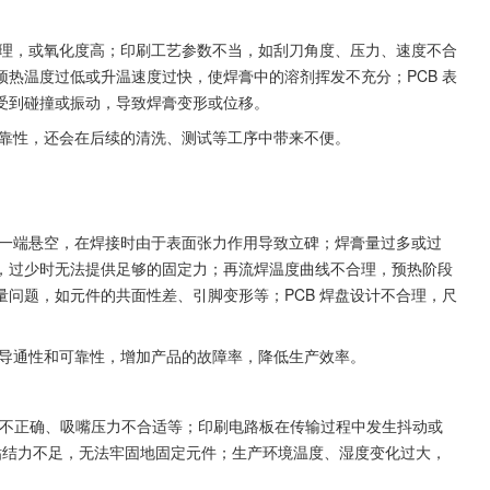
合理，或氧化度高；印刷工艺参数不当，如刮刀角度、压力、速度不合
热温度过低或升温速度过快，使焊膏中的溶剂挥发不充分；PCB 表
受到碰撞或振动，导致焊膏变形或位移。
可靠性，还会在后续的清洗、测试等工序中带来不便。
另一端悬空，在焊接时由于表面张力作用导致立碑；焊膏量过多或过
，过少时无法提供足够的固定力；再流焊温度曲线不合理，预热阶段
问题，如元件的共面性差、引脚变形等；PCB 焊盘设计不合理，尺
的导通性和可靠性，增加产品的故障率，降低生产效率。
坐标不正确、吸嘴压力不合适等；印刷电路板在传输过程中发生抖动或
的粘结力不足，无法牢固地固定元件；生产环境温度、湿度变化过大，