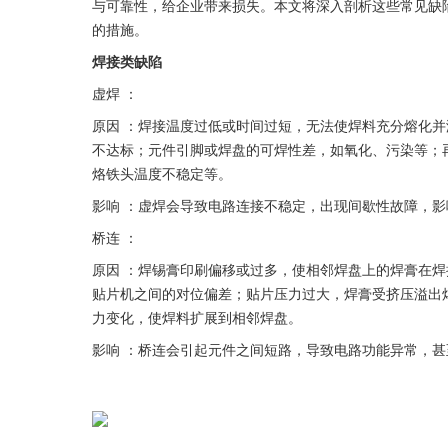
与可靠性，给企业带来损失。本文将深入剖析这些常见缺陷及
的措施。
焊接类缺陷
虚焊 ：
原因 ：焊接温度过低或时间过短，无法使焊料充分熔化
不达标；元件引脚或焊盘的可焊性差，如氧化、污染等；
烙铁头温度不稳定等。
影响 ：虚焊会导致电路连接不稳定，出现间歇性故障，
桥连 ：
原因 ：焊锡膏印刷偏移或过多，使相邻焊盘上的焊膏在焊接时
贴片机之间的对位偏差；贴片压力过大，焊膏受挤压溢出
力变化，使焊料扩展到相邻焊盘。
影响 ：桥连会引起元件之间短路，导致电路功能异常，