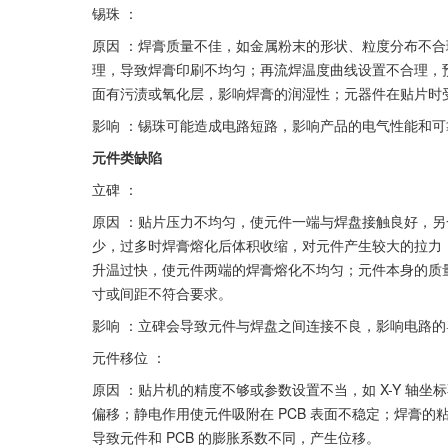
锡珠 ：
原因 ：焊膏质量不佳，如金属粉末的形状、粒度分布不
理，导致焊膏印刷不均匀；再流焊温度曲线设置不合理，预
面有污渍或氧化层，影响焊膏的润湿性；元器件在贴片时
影响 ：锡珠可能造成电路短路，影响产品的电气性能和
元件类缺陷
立碑 ：
原因 ：贴片压力不均匀，使元件一端与焊盘接触良好，
少，过多时焊膏熔化后体积收缩，对元件产生较大的拉力
升温过快，使元件两端的焊膏熔化不均匀；元件本身的质量
寸或间距不符合要求。
影响 ：立碑会导致元件与焊盘之间连接不良，影响电路
元件移位 ：
原因 ：贴片机的精度不够或参数设置不当，如 X-Y 轴
偏移；静电作用使元件吸附在 PCB 表面不稳定；焊膏
导致元件和 PCB 的膨胀系数不同，产生位移。