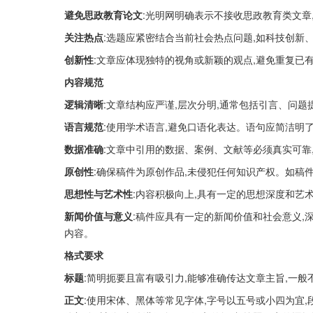
避免思政教育论文
:光明网明确表示不接收思政教育类文章
关注热点
:选题应紧密结合当前社会热点问题,如科技创新
创新性
:文章应体现独特的视角或新颖的观点,避免重复已
内容规范
逻辑清晰
:文章结构应严谨,层次分明,通常包括引言、问
语言规范
:使用学术语言,避免口语化表达。语句应简洁明
数据准确
:文章中引用的数据、案例、文献等必须真实可靠
原创性
:确保稿件为原创作品,未侵犯任何知识产权。如稿
思想性与艺术性
:内容积极向上,具有一定的思想深度和艺
新闻价值与意义
:稿件应具有一定的新闻价值和社会意义,
内容。
格式要求
标题
:简明扼要且富有吸引力,能够准确传达文章主旨,一般
正文
:使用宋体、黑体等常见字体,字号以五号或小四为宜,