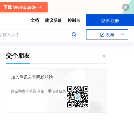
文档
建议反馈
控制台
登录/注册
案/技术大牛
发布
交个朋友
加入腾讯云官网粉丝站
蹲全网底价单品 享第一手活动信息