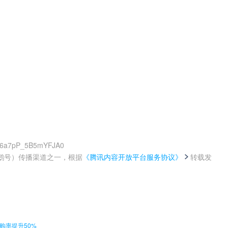
A76a7pP_5B5mYFJA0
鹅号）传播渠道之一，根据
《腾讯内容开放平台服务协议》
转载发
。
购率提升50%