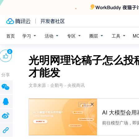
学习
活动
专区
圈层
工具
首页
M
0
光明网理论稿子怎么投
才能发
分享
文章来源：
企鹅号 - 央视商讯
广告
AI 大模型会用
前往模型广场，即