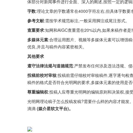
体部分对新闻事件进行全面、深入的阐述,按照一定的逻辑
字数
:理论文章的字数通常在4000字符左右,但具体字数
参考文献
:需按学术规范标注,一般采用脚注或尾注形式。
查重要求
:知网和AIGC查重需在20%以内,如果来稿作者
多媒体元素
:合理运用图片、视频等多媒体元素可以增强稿
优良,并且与稿件内容紧密相关。
其他要求
遵守法律法规与道德规范
:严禁发布任何涉及违法违规、
投稿前校对审核
:投稿前需仔细校对审核稿件,逐字逐句检
稿件的格式是否符合光明网的要求,多媒体元素的使用是否
尊重编辑权
:投稿人应尊重光明网的编辑原则和决策权,接
光明网理论稿子怎么投稿发稿?需要什么样的内容才能发。
滴滴 
(媒介星软文平台)。