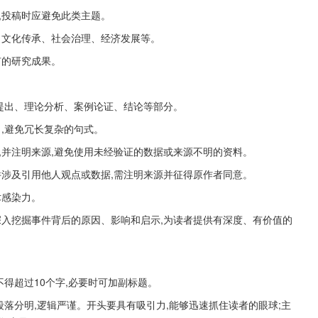
,投稿时应避免此类主题。
、文化传承、社会治理、经济发展等。
有的研究成果。
题提出、理论分析、案例论证、结论等部分。
了,避免冗长复杂的句式。
,并注明来源,避免使用未经验证的数据或来源不明的资料。
件涉及引用他人观点或数据,需注明来源并征得原作者同意。
术感染力。
深入挖掘事件背后的原因、影响和启示,为读者提供有深度、有价值的
不得超过10个字,必要时可加副标题。
段落分明,逻辑严谨。开头要具有吸引力,能够迅速抓住读者的眼球;主