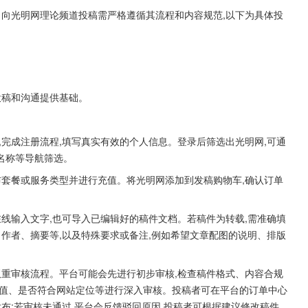
。向光明网理论频道投稿需严格遵循其流程和内容规范,以下为具体投
投稿和沟通提供基础。
,完成注册流程,填写真实有效的个人信息。登录后筛选出光明网,可通
、名称等导航筛选。
布套餐或服务类型并进行充值。将光明网添加到发稿购物车,确认订单
在线输入文字,也可导入已编辑好的稿件文档。若稿件为转载,需准确填
、作者、摘要等,以及特殊要求或备注,例如希望文章配图的说明、排版
双重审核流程。平台可能会先进行初步审核,检查稿件格式、内容合规
价值、是否符合网站定位等进行深入审核。投稿者可在平台的订单中心
布;若审核未通过,平台会反馈驳回原因,投稿者可根据建议修改稿件