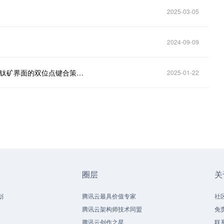
2025-03-05
2024-09-09
多功能有机盐4-(三氟甲氧基)苯肼盐酸盐改性ETL与钙钛矿界面的双位点键合策略，打造坚固的柔性器件北京大学徐东升团队Angew
2025-01-22
圈层
关
划
腾讯云最具价值专家
社
腾讯云架构师技术同盟
免
腾讯云创作之星
联