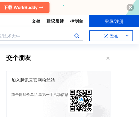
文档
建议反馈
控制台
登录/注册
案/技术大牛
发布
交个朋友
加入腾讯云官网粉丝站
蹲全网底价单品 享第一手活动信息