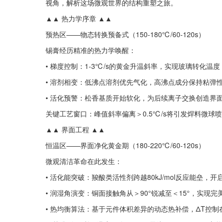
视角，解析这场微观世界的结构重塑之旅。
▲▲ 热力学序章 ▲▲
预热区——物态转换预备式（150-180℃/60-120s）
锡膏经历精准的热力学唤醒：
• 梯度控制：1-3℃/s的黄金升温斜率，实现玻璃转化温度
• 溶剂相变：低沸点溶剂优先气化，高沸点成分保持粘弹
• 活化预警：松香基质开始软化，为后续离子交换创造界
关键工艺窗口：峰值斜率偏离＞0.5℃/s将引发焊料微球
▲▲ 界面工程 ▲▲
恒温区——界面净化黄金期（180-220℃/60-120s）
微观清洁革命在此发生：
• 活化能突破：羧酸类活性剂跨越80kJ/mol反应能垒，
• 润湿角演变：铜面接触角从＞90°锐减至＜15°，实现完
• 热均衡算法：基于元件体积差异的动态热补偿，ΔT控制