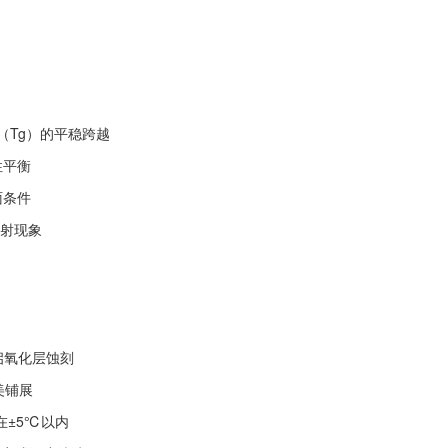
（Tg）的平稳跨越
性平衡
面条件
喷射现象
开启氧化层蚀刻
美铺展
在±5℃以内