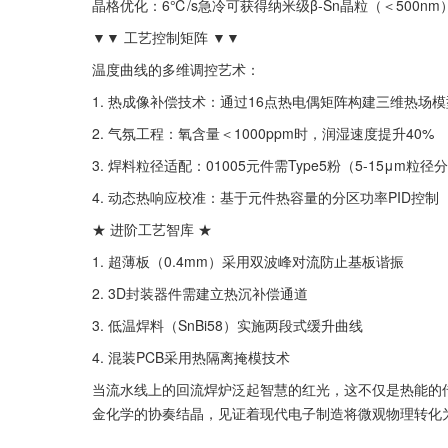
晶格优化：6℃/s急冷可获得纳米级β-Sn晶粒（＜500nm
▼▼ 工艺控制矩阵 ▼▼
温度曲线的多维调控艺术：
1. 热成像补偿技术：通过16点热电偶矩阵构建三维热场模
2. 气氛工程：氧含量＜1000ppm时，润湿速度提升40%
3. 焊料粒径适配：01005元件需Type5粉（5-15μm粒径
4. 动态热响应校准：基于元件热容量的分区功率PID控制
★ 进阶工艺智库 ★
1. 超薄板（0.4mm）采用双波峰对流防止基板谐振
2. 3D封装器件需建立热沉补偿通道
3. 低温焊料（SnBi58）实施两段式缓升曲线
4. 混装PCB采用热隔离掩模技术
当流水线上的回流焊炉泛起智慧的红光，这不仅是热能的
金化学的协奏结晶，见证着现代电子制造将微观物理转化