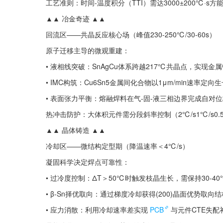
工艺准则：时间-温度积分（TTI）需达3000±200℃·s
▲▲ 冶金奇迹 ▲▲
回流区——共晶反应核心场（峰值230-250℃/30-60s）
原子迁移主导的微观重建：
• 液相线突破：SnAgCu体系跨越217℃共晶点，实现金
• IMC构筑：Cu6Sn5金属间化合物以1μm/min速率定向
• 表面张力平衡：熔融焊料在气-固-液三相边界完成自对
热冲击防护：大体积元件需分段斜率控制（2℃/s1℃/s0.5
▲▲ 晶体铸造 ▲▲
冷却区——微结构定型期（降温速率＜4℃/s）
凝固科学决定焊点可靠性：
• 过冷度控制：ΔT＞50℃时触发枝晶生长，需保持30-4
• β-Sn择优取向：通过梯度冷却获得(200)晶面优势取向结
• 应力消散：利用冷却速率差实现
PCB
与元件CTE失配