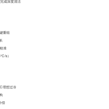
方能完成深度清洁
属键重组
生长
位校准
℃/s）
0℃理想过冷
构
补偿