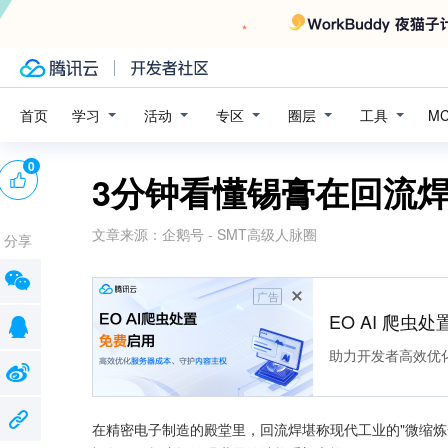
学习
活动
专区
圈层
工具
首页
M
0
3分钟看懂锡膏在回流
文章来源：
企鹅号 - SMT高级人脉圈
分享
广告
EO AI 爬虫
助力开发者高效优
在精密电子制造的殿堂里，回流焊堪称现代工业的"微缩炼