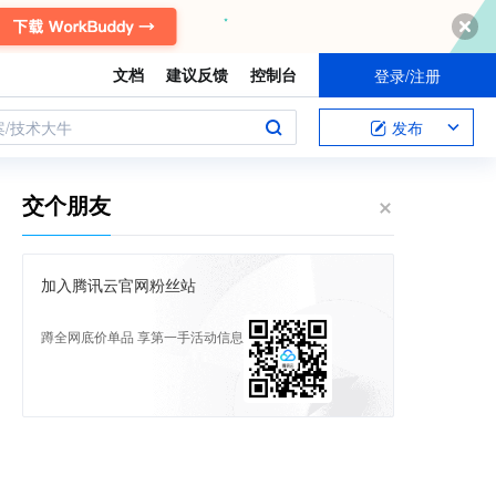
文档
建议反馈
控制台
登录/注册
案/技术大牛
发布
交个朋友
加入腾讯云官网粉丝站
蹲全网底价单品 享第一手活动信息