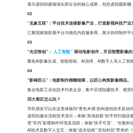
展示虚拟拍摄领域头部企业的核心成果，包括虚拟摄影棚
02
“见象互联”：平台技术连接影像产业，打造影视科技产业
汇聚国家级影视平台与领先内容服务商，展示协同制作平
03
“光启智创”：
人工智能
驱动电影创作，开启智慧影像的
聚焦AI影像生成、智能剪辑、AI演绎、AI数字人等人工
04
“影铸匠心”：电影制作精雕细琢，以匠心构筑影像精品。
集合电影工业化技术代表企业，集中呈现拍摄技术、视觉
四大展区怎么玩？
市民朋友可以在这里体验到“青色木偶”的AI虚拍技术及动作捕
虚拟拍摄全流程技术演示；体验“其域创新”的手持扫描设备“灵
受“车内”影视制作环境及流程；体验“快手可灵”、“生数科技
AI技术及数字人交互；体验“追光动画”“吾知科技”带来的