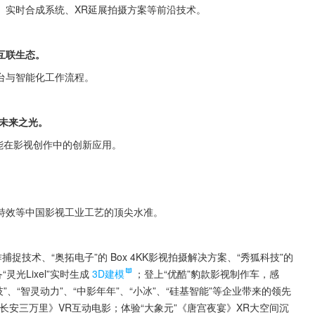
、实时合成系统、XR延展拍摄方案等前沿技术。
互联生态。
台与智能化工作流程。
未来之光。
智能在影视创作中的创新应用。
特效等中国影视工业工艺的顶尖水准。
捉技术、“奥拓电子”的 Box 4KK影视拍摄解决方案、“秀狐科技”的
光Lixel”实时生成
3D建模
；登上“优酷”豹款影视制作车，感
”、“智灵动力”、“中影年年”、“小冰”、“硅基智能”等企业带来的领先
《长安三万里》VR互动电影；体验“大象元”《唐宫夜宴》XR大空间沉