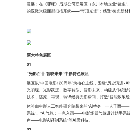
浸展；在《哪吒》后期公司联展区（永川本地企业“镜尘”、
的亚微米级面部扫描系统——“穹顶光场”；感受“御光新
两大特色展区
01
“光影百廿·智映未来”中影特色展区
展区以“中国电影120周年”为核心主线，围绕“历史演进
光初现、光影跃迁、数字转型、智影未来，构建从传统影
技术，还原、再现、转译经典光影瞬间，打造“智能致敬经
体验由中影人工智能研究院带来的“AI替身：一人千面——电
系统”、“AI气氛：一息入画——电影场景气氛设计助手系统”
声——电影AI译制系统”等AI黑科技。
02