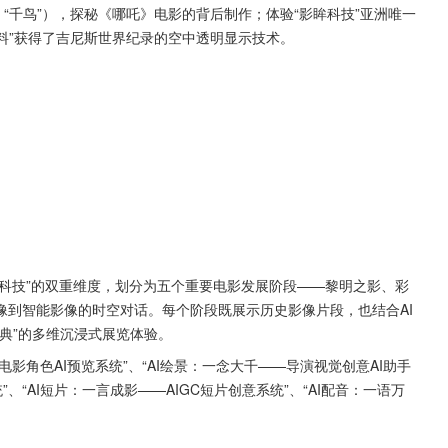
“千鸟”），探秘《哪吒》电影的背后制作；体验“影眸科技”亚洲唯一
材料”获得了吉尼斯世界纪录的空中透明显示技术。
×AI科技”的双重维度，划分为五个重要电影发展阶段——黎明之影、彩
像到智能影像的时空对话。每个阶段既展示历史影像片段，也结合AI
典”的多维沉浸式展览体验。
影角色AI预览系统”、“AI绘景：一念大千——导演视觉创意AI助手
、“AI短片：一言成影——AIGC短片创意系统”、“AI配音：一语万