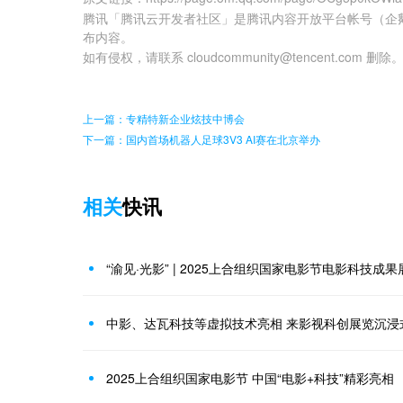
腾讯「腾讯云开发者社区」是腾讯内容开放平台帐号（企
布内容。
如有侵权，请联系 cloudcommunity@tencent.com 删除
上一篇：专精特新企业炫技中博会
下一篇：国内首场机器人足球3V3 AI赛在北京举办
相关
快讯
“渝见·光影” | 2025上合组织国家电影节电影科技成
中影、达瓦科技等虚拟技术亮相 来影视科创展览沉浸
2025上合组织国家电影节 中国“电影+科技”精彩亮相