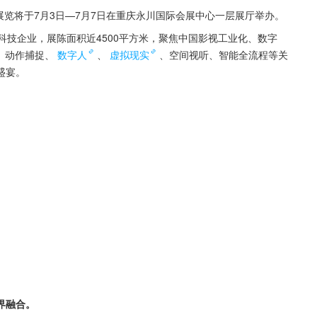
展览将于7月3日—7月7日在重庆永川国际会展中心一层展厅举办。
视科技企业，展陈面积近4500平方米，聚焦中国影视工业化、数字
、动作捕捉、
数字人
、
虚拟现实
、空间视听、智能全流程等关
盛宴。
界融合。