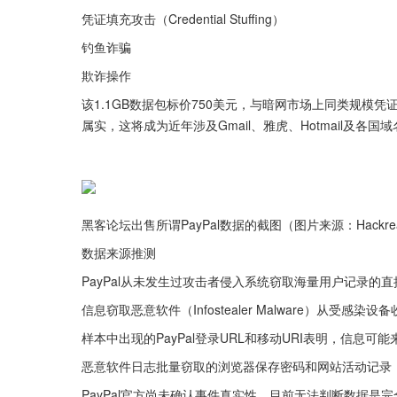
凭证填充攻击（Credential Stuffing）
钓鱼诈骗
欺诈操作
该1.1GB数据包标价750美元，与暗网市场上同类规模
属实，这将成为近年涉及Gmail、雅虎、Hotmail及各国
黑客论坛出售所谓PayPal数据的截图（图片来源：Hackrea
数据来源推测
PayPal从未发生过攻击者侵入系统窃取海量用户记录的直
信息窃取恶意软件（Infostealer Malware）从受感染
样本中出现的PayPal登录URL和移动URI表明，信息可
恶意软件日志批量窃取的浏览器保存密码和网站活动记录
PayPal官方尚未确认事件真实性，目前无法判断数据是完全