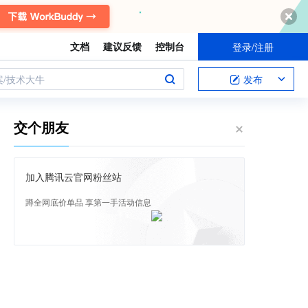
文档
建议反馈
控制台
登录/注册
案/技术大牛
发布
交个朋友
加入腾讯云官网粉丝站
蹲全网底价单品 享第一手活动信息