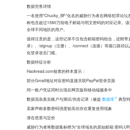
数据兜售详情
一名使用"Chucky_BF"化名的威胁行为者在网络犯罪论坛
称包含超过1580万组电子邮箱与明文密码的对应记录。该
全球不同地区的用户。
值得注意的是，这些记录不仅包含邮箱密码组合，还附带直接关联
录）、/signup（注册）、/connect（连接）等接口路径以
化登录攻击门槛。
数据特征分析
Hackread.com核查的样本显示：
部分Gmail地址对应密码直接关联PayPal登录页面
同一账户凭证同时出现在网页版和移动端服务中
数据混杂真实账户与测试/伪造记录（被盗
数据库
典型
卖家声称多数密码强度较高但存在重复使用现象
潜在危害与定价
威胁行为者将数据集标榜为"全球域名的原始邮箱:密码:UR