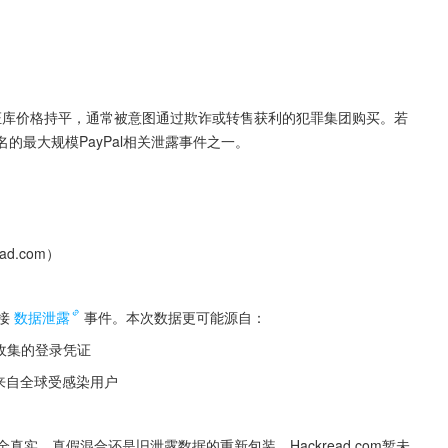
凭证库价格持平，通常被意图通过欺诈或转售获利的犯罪集团购买。若
域名的最大规模PayPal相关泄露事件之一。
d.com）
接
数据泄露
事件。本次数据更可能源自：
设备收集的登录凭证
能来自全球受感染用户
真实、真假混合还是旧泄露数据的重新包装。Hackread.com暂未