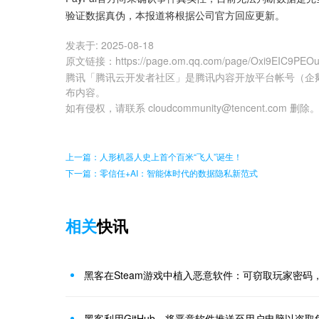
验证数据真伪，本报道将根据公司官方回应更新。
发表于:
2025-08-18
原文链接
：
https://page.om.qq.com/page/Oxi9EIC9P
腾讯「腾讯云开发者社区」是腾讯内容开放平台帐号（企
布内容。
如有侵权，请联系 cloudcommunity@tencent.com 删除
上一篇：人形机器人史上首个百米“飞人”诞生！
下一篇：零信任+AI：智能体时代的数据隐私新范式
相关
快讯
黑客在Steam游戏中植入恶意软件：可窃取玩家密码，已
黑客利用GitHub，将恶意软件推送至用户电脑以盗取