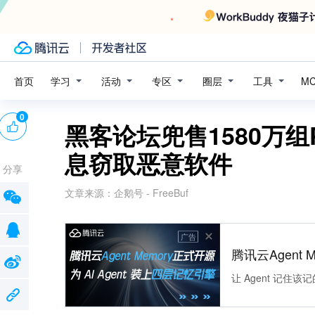
学习
活动
专区
圈层
工具
首页
M
0
黑客论坛兜售1580万组
息窃取恶意软件
分享
文章来源：
企鹅号 - FreeBuf
广告
腾讯云Agent 
让 Agent 记