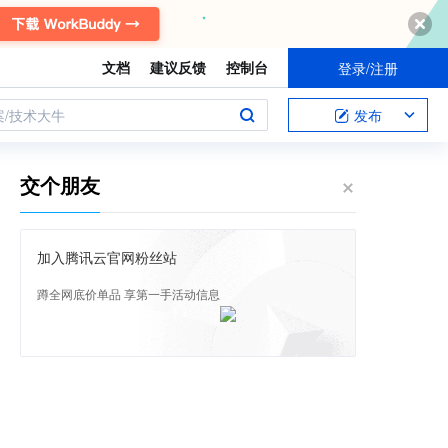
文档
建议反馈
控制台
登录/注册
案/技术大牛
发布
交个朋友
加入腾讯云官网粉丝站
蹲全网底价单品 享第一手活动信息