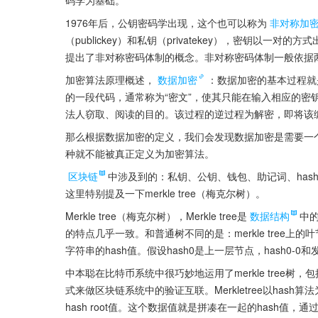
1976年后，公钥密码学出现，这个也可以称为
非对称加
（publickey）和私钥（privatekey），密钥以一对的方式出现。W.D
提出了非对称密码体制的概念。非对称密码体制一般依据
加密算法原理概述，
数据加密
：数据加密的基本过程就
的一段代码，通常称为“密文”，使其只能在输入相应的密
法人窃取、阅读的目的。该过程的逆过程为解密，即将该
那么根据数据加密的定义，我们会发现数据加密是需要一
种就不能被真正定义为加密算法。
区块链
中涉及到的：私钥、公钥、钱包、助记词、has
这里特别提及一下merkle tree（梅克尔树）。
Merkle tree（梅克尔树），Merkle tree是
数据结构
中
的特点几乎一致。和普通树不同的是：merkle tree上
字符串的hash值。假设hash0是上一层节点，hash0-0和发送
中本聪在比特币系统中很巧妙地运用了merkle tree树，包
式来做区块链系统中的验证互联。Merkletree以hash算法
hash root值。这个数据值就是拼凑在一起的hash值，通过has