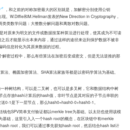
密
，和之前的对称加密最大的区别就是，加解密分别使用公钥
iffie和M.Hellman发表的New Direction in Cryptography，
两类类数学问题：大整数分解问题和离散对数问题。
是对原来为明文的文件或数据按某种算法进行处理，使其成为不可读
钥之后才能显示出本来内容，通过这样的途径来达到保护数据不被非
编码信息转化为其原来数据的过程。
个解密过程中，那么有些算法在加密后变成密文，但是无法逆推的那
h算法、椭圆加密算法、SHA算法家族等都是以密码学算法为基础。
的一种树结构，可以是二叉树，也可以是多叉树，它和数据结构中树
的叶节点存放hash计算后的hash值，非叶节点是其对应的子节点串联的
0-1是下一层节点，那么hash0=hash0-0+hash0-1。
括钱包SPV简单支付验证都以merkle tree为基础。以太坊也使用该模
为基础，这里引入入一个hash root的概念，在区块链中有merkle 
h root，我们可以通过事先获知hash root，然后结合hash list计