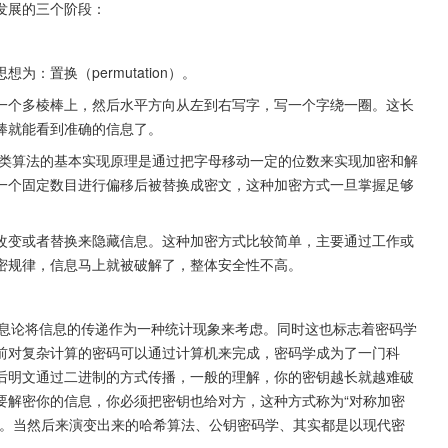
发展的三个阶段：
置换（permutation）。
一个多棱棒上，然后水平方向从左到右写字，写一个字绕一圈。这长
棒就能看到准确的信息了。
类算法的基本实现原理是通过把字母移动一定的位数来实现加密和解
一个固定数目进行偏移后被替换成密文，这种加密方式一旦掌握足够
改变或者替换来隐藏信息。这种加密方式比较简单，主要通过工作或
密规律，信息马上就被破解了，整体安全性不高。
诞生，信息论将信息的传递作为一种统计现象来考虑。同时这也标志着密码学
前对复杂计算的密码可以通过计算机来完成，密码学成为了一门科
后明文通过二进制的方式传播，一般的理解，你的密钥越长就越难破
要解密你的信息，你必须把密钥也给对方，这种方式称为“对称加密
疼。当然后来演变出来的哈希算法、公钥密码学、其实都是以现代密