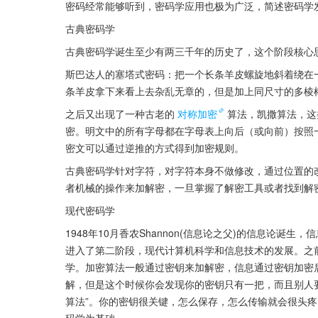
密码经常能够听到，密码学应用也极为广泛，简述密码学
古典密码学
古典密码学诞生至少有两三千年的历史了，这个阶段核心思想为：
斯巴达人的塞塔式密码：把一个长条羊皮螺旋地斜着绕在
条羊皮拿下来看上去杂乱无章的，但是加上同尺寸的多棱
之后又出现了一种古老的
对称加密
算法，凯撒算法，这
密。明文中的所有字母都在字母表上向后（或向前）按照
密文可以通过逆推的方式得到加密规则。
古典密码学针对字符，对字符本身不做修改，通过位置的
者机械的操作来加解密，一旦掌握了解密工具或者找到解
现代密码学
1948年10月香农Shannon(信息论之父)的信息论
进入了第二阶段，现代计算机科学和信息技术的发展。之
学。加密算法一般通过密钥来加解密，信息通过密钥加密
解，但是这个时候你会发现你的密钥只有一把，而且别人
算法”。你的密钥很关键，怎么保存，怎么传输就会很头
码学为基础。