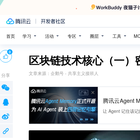
学习
活动
专区
圈层
工具
首页
M
0
区块链技术核心（一）
文章来源：
企鹅号 - 共享主义接班人
分享
广告
腾讯云Agent 
让 Agent 记