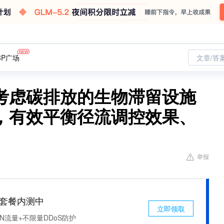
CP广场
文章/答
考虑碳排放的生物滞留设施
，有效平衡径流调控效果、
举报
免费套餐内测中
立即领取
N流量+不限量DDoS防护