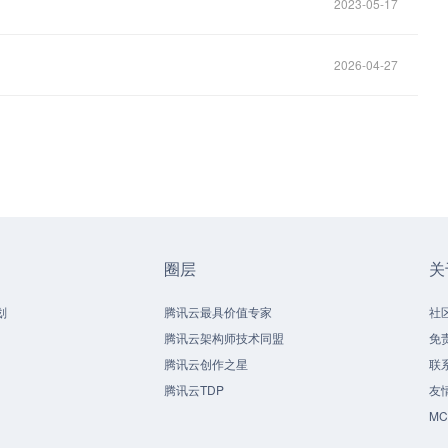
2023-05-17
2026-04-27
圈层
关
划
腾讯云最具价值专家
社
腾讯云架构师技术同盟
免
腾讯云创作之星
联
腾讯云TDP
友
M