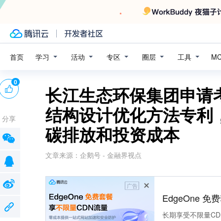
学习
活动
专区
圈层
工具
首页
M
0
长江生态环保集团申请
结构设计优化方法专利
分享
碳排放和投资成本
文章来源：
企鹅号 - 金融界视点
广告
EdgeOne 
长期享受不限量CD