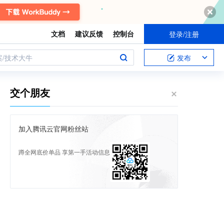
文档
建议反馈
控制台
登录/注册
案/技术大牛
发布
交个朋友
加入腾讯云官网粉丝站
蹲全网底价单品 享第一手活动信息