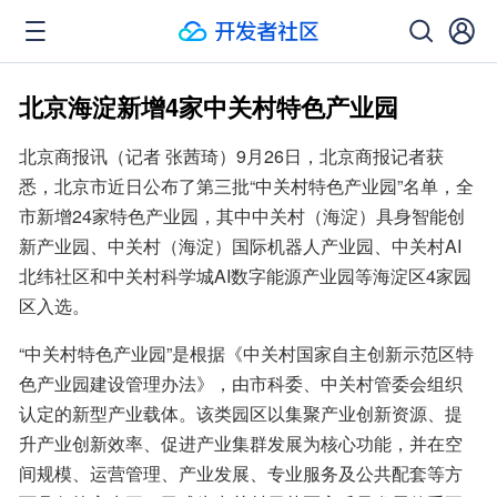
北京海淀新增4家中关村特色产业园
北京商报讯（记者 张茜琦）9月26日，北京商报记者获
悉，北京市近日公布了第三批“中关村特色产业园”名单，全
市新增24家特色产业园，其中中关村（海淀）具身智能创
新产业园、中关村（海淀）国际机器人产业园、中关村AI
北纬社区和中关村科学城AI数字能源产业园等海淀区4家园
区入选。
“中关村特色产业园”是根据《中关村国家自主创新示范区特
色产业园建设管理办法》，由市科委、中关村管委会组织
认定的新型产业载体。该类园区以集聚产业创新资源、提
升产业创新效率、促进产业集群发展为核心功能，并在空
间规模、运营管理、产业发展、专业服务及公共配套等方