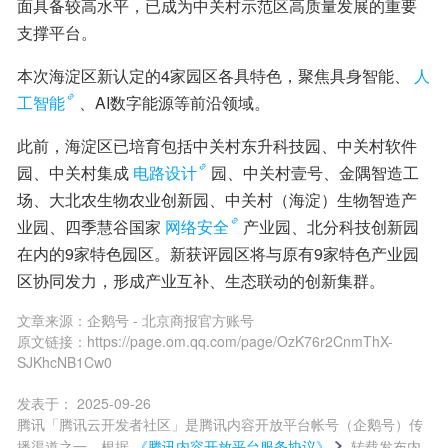
面具备较高水平，已成为中关村示范区高质量发展的重要
支撑平台。
本次海淀区新认定的4家园区各具特色，聚焦具身智能、
人
工智能
、AI数字能源等前沿领域。
此前，海淀区已培育包括中关村东升科技园、中关村软件
园、中关村集成
电路设计
园、中关村壹号、金隅智造工
场、大北农生物农业创新园、中关村（海淀）生物智造产
业园、四季慧谷国家
网络安全
产业园、北分科技创新园
在内的9家特色园区。新获评园区将与原有9家特色产业园
区协同发力，形成产业互补、生态联动的创新集群。
文章来源：
企鹅号 - 北京商报官方账号
原文链接：
https://page.om.qq.com/page/OzK76r2CnmThX-
SJKhcNB1Cw0
发表于：
2025-09-26
腾讯「腾讯云开发者社区」是腾讯内容开放平台帐号（企鹅号）传
播渠道之一，根据
《腾讯内容开放平台服务协议》
转载发布内