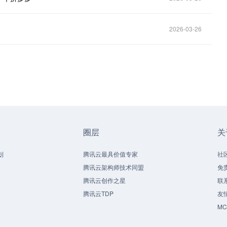
2026-03-26
圈层
关
划
腾讯云最具价值专家
社
腾讯云架构师技术同盟
免
腾讯云创作之星
联
腾讯云TDP
友
M