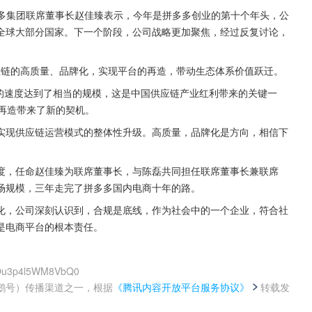
拼多多集团联席董事长赵佳臻表示，今年是拼多多创业的第十个年头，公
全球大部分国家。下一个阶段，公司战略更加聚焦，经过反复讨论，
国供应链的高质量、品牌化，实现平台的再造，带动生态体系价值跃迁。
讶的速度达到了相当的规模，这是中国供应链产业红利带来的关键一
的再造带来了新的契机。
实现供应链运营模式的整体性升级。高质量，品牌化是方向，相信下
度，任命赵佳臻为联席董事长，与陈磊共同担任联席董事长兼联席 
市场规模，三年走完了拼多多国内电商十年的路。
化，公司深刻认识到，合规是底线，作为社会中的一个企业，符合社
是电商平台的根本责任。
zIOu3p4l5WM8VbQ0
鹅号）传播渠道之一，根据
《腾讯内容开放平台服务协议》
转载发