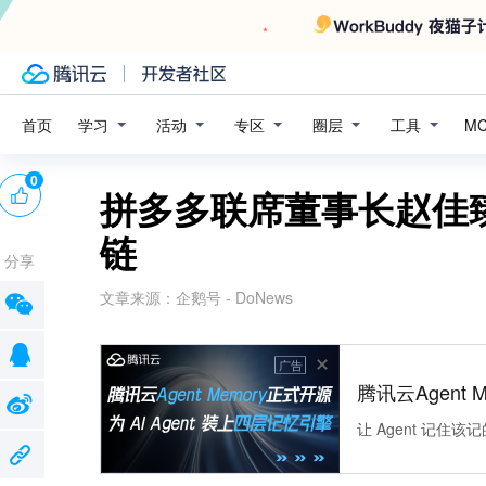
学习
活动
专区
圈层
工具
首页
M
0
拼多多联席董事长赵佳臻：
链
分享
文章来源：
企鹅号 - DoNews
广告
腾讯云Agent 
让 Agent 记