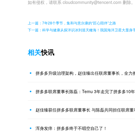
如有侵权，请联系 cloudcommunity@tencent.com 删除
上一篇：7年28个季节，集和与意尔康的“匠心陪伴”之路
下一篇：科学与健康从探洋识冰到巡天瞰海！我国海洋卫星大显身
相关
快讯
拼多多升级治理架构，赵佳臻出任联席董事长，全力
拼多多联席董事长陈磊：Temu 3年走完了拼多多10
赵佳臻获任拼多多联席董事长 与陈磊共同担任联席董
浑身发痒：拼多多终于不唱空自己了！