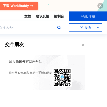
文档
建议反馈
控制台
登录/注册
案/技术大牛
发布
交个朋友
加入腾讯云官网粉丝站
蹲全网底价单品 享第一手活动信息