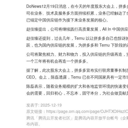
DoNews12月19日消息，在今天的年度股东大会上，
司在业务、技术及服务多方面持续积累，业务已经触达了
已锚定中国供应链作为接下来业务发展的核心。
赵佳臻提出，公司将继续践行高质量发展，All In 中
赵佳臻还提到，过去几年，Temu 以让拼多多自己也惊
跃，也为国内供应链的发展，为拼多多和 Temu 下阶段
公司将聚焦精力、财力和物力，投入供应链的升级再造，
一个三年将有机会再造一个拼多多。
据了解，此次股东大会上，拼多多宣布实行联席董事长制
CEO。会上，陈磊透露，Temu 已在不同国家具有一定
陈磊表示，随着业务规模的扩大和各地监管环境的快速变
会的需要，回归初心，不忘本，固守本分，为社会做贡献
发表于:
2025-12-19
原文链接
：
https://page.om.qq.com/page/OJHTXOiHs
腾讯「腾讯云开发者社区」是腾讯内容开放平台帐号（企
布内容。