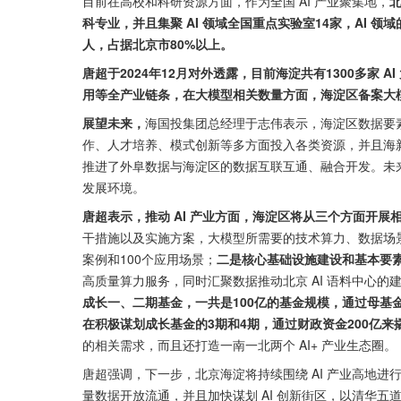
目前在高校和科研资源方面，作为全国 AI 产业聚集地，
北
科专业，并且集聚 AI 领域全国重点实验室14家，AI 领域的
人，占据北京市80%以上。
唐超于2024年12月对外透露，目前海淀共有1300多家 
用等全产业链条，在大模型相关数量方面，海淀区备案大模
展望未来，
海国投集团总经理于志伟表示，海淀区数据要
作、人才培养、模式创新等多方面投入各类资源，并且海
推进了外阜数据与海淀区的数据互联互通、融合开发。未
发展环境。
唐超表示，推动 AI 产业方面，海淀区将从三个方面开展
干措施以及实施方案，大模型所需要的技术算力、数据场景
案例和100个应用场景；
二是核心基础设施建设和基本要
高质量算力服务，同时汇聚数据推动北京 AI 语料中心的
成长一、二期基金，一共是100亿的基金规模，通过母基金
在积极谋划成长基金的3期和4期，通过财政资金200亿
的相关需求，而且还打造一南一北两个 AI+ 产业生态圈。
唐超强调，下一步，北京海淀将持续围绕 AI 产业高地
量数据开放流通，并且加快谋划 AI 创新街区，以清华五道