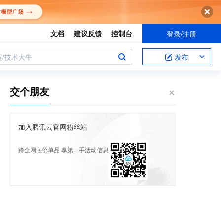
文档
建议反馈
控制台
登录/注册
案/技术大牛
发布
交个朋友
加入腾讯云官网粉丝站
蹲全网底价单品 享第一手活动信息