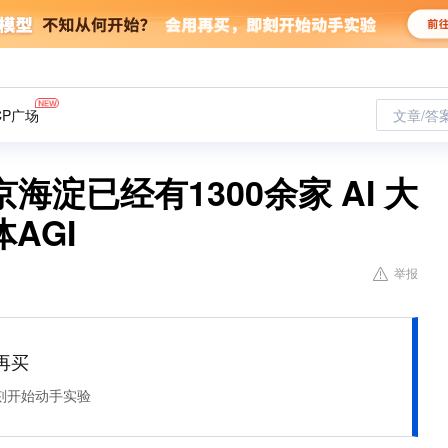
CP广场
文章/答
淀已经有1300余家 AI 大
AGI
举报
再买
刻开始动手实验