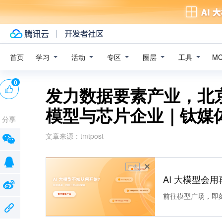
学习
活动
专区
圈层
工具
首页
M
0
发力数据要素产业，北京海
模型与芯片企业｜钛媒体
分享
文章来源：
tmtpost
广告
AI 大模型会用
前往模型广场，即