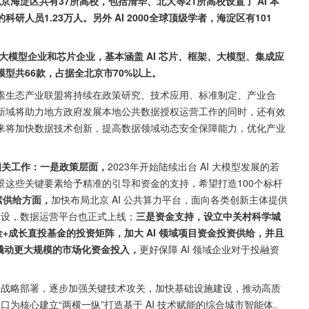
京海淀区共有37所高校，包括清华、北大等21所高校设置了 AI 本
科研人员1.23万人。另外 AI 2000全球顶级学者，海淀区有101
AI 大模型企业和芯片企业，基本涵盖 AI 芯片、框架、大模型、集成应
型共66款，占据全北京市70%以上。
素生态产业联盟将持续在政策研究、技术应用、标准制定、产业合
新域将助力地方政府发展本地公共数据授权运营工作的同时，还有效
来将加快数据技术创新，提高数据领域动态安全保障能力，优化产业
相关工作：一是政策层面，
2023年开始陆续出台 AI 大模型发展的若
这些关键要素给予精准的引导和资金的支持，希望打造100个标杆
素供给方面，
加快布局北京 AI 公共算力平台，面向各类创新主体提供
建设，数据运营平台也正式上线；
三是资金支持，设立中关村科学城
+成长直投基金的投资矩阵，加大 AI 领域项目资金投资供给，并且
来撬动更大规模的市场化资金投入，
更好保障 AI 领域企业对于投融资
进行战略部署，逐步加强关键技术攻关，加快基础设施建设，推动高质
口为核心建立“两横一纵”打造基于 AI 技术赋能的综合城市智能体。