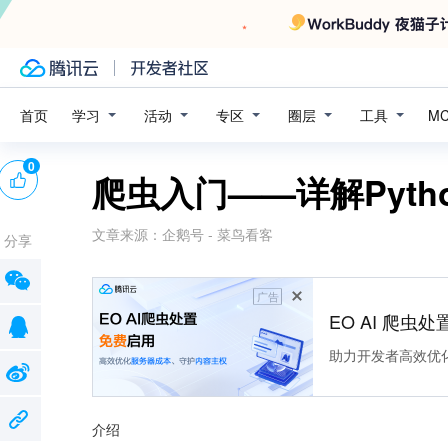
学习
活动
专区
圈层
工具
首页
M
0
爬虫入门——详解Pyt
文章来源：
企鹅号 - 菜鸟看客
分享
广告
EO AI 爬虫
助力开发者高效优
介绍