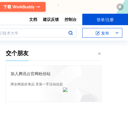
文档
建议反馈
控制台
登录/注册
案/技术大牛
发布
交个朋友
加入腾讯云官网粉丝站
蹲全网底价单品 享第一手活动信息