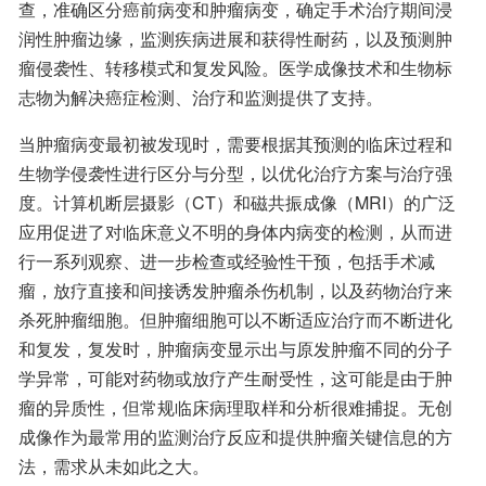
查，准确区分癌前病变和肿瘤病变，确定手术治疗期间浸
润性肿瘤边缘，监测疾病进展和获得性耐药，以及预测肿
瘤侵袭性、转移模式和复发风险。医学成像技术和生物标
志物为解决癌症检测、治疗和监测提供了支持。
当肿瘤病变最初被发现时，需要根据其预测的临床过程和
生物学侵袭性进行区分与分型，以优化治疗方案与治疗强
度。计算机断层摄影（CT）和磁共振成像（MRI）的广泛
应用促进了对临床意义不明的身体内病变的检测，从而进
行一系列观察、进一步检查或经验性干预，包括手术减
瘤，放疗直接和间接诱发肿瘤杀伤机制，以及药物治疗来
杀死肿瘤细胞。但肿瘤细胞可以不断适应治疗而不断进化
和复发，复发时，肿瘤病变显示出与原发肿瘤不同的分子
学异常，可能对药物或放疗产生耐受性，这可能是由于肿
瘤的异质性，但常规临床病理取样和分析很难捕捉。无创
成像作为最常用的监测治疗反应和提供肿瘤关键信息的方
法，需求从未如此之大。