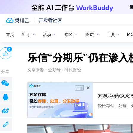
学习
活动
专区
圈层
工具
首页
M
0
乐信“分期乐”仍在渗入
文章来源：
企鹅号 - 时代财经
分享
广告
对象存储COS
轻松存储、处理、