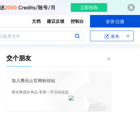
文档
建议反馈
控制台
登录/注册
案/技术大牛
发布
交个朋友
加入腾讯云官网粉丝站
蹲全网底价单品 享第一手活动信息