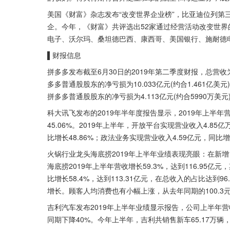
美国《财富》杂志发布“改变世界企业榜”，比亚迪位列第
企。今年，《财富》共评选出52家通过经营活动改变世
电子、沃尔玛、桑坦德巴西、康西哥、美国银行、施耐德
▌
财报信息
拼多多发布截至6月30日的2019年第二季度财报，总营收为人
多多普通股股东的净亏损为10.033亿元(约合1.461亿
拼多多普通股股东的净亏损为4.113亿元(约合5990万美元
科大讯飞发布的2019年半年度报告显示，2019年上半年营收
45.06%。2019年上半年，开放平台实现营业收入4.85
比增长48.86%；政法业务实现营业收入4.59亿元，同比增
火锅行业龙头海底捞2019年上半年业绩表现亮眼：在新
海底捞2019年上半年营收增长59.3%，达到116.95亿元
比增长58.4%，达到113.31亿元，在总收入的占比达到9
增长。顾客人均消费也有小幅上涨，从去年同期的100.3元增
吉利汽车发布2019年上半年业绩显示报告，公司上半年营收
同期下降40%。今年上半年，吉利共销售新车65.17万辆