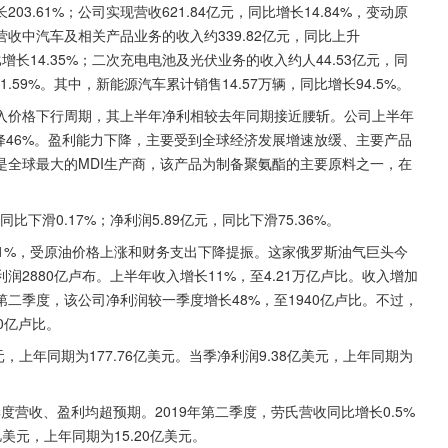
3.61%；公司实现营收621.84亿元，同比增长14.84%，变动原
收中汽车及相关产品业务的收入约339.82亿元，同比上升
比增长14.35%；二次充电电池及光伏业务的收入约人44.53亿元，同
1.59%。其中，新能源汽车累计销售14.57万辆，同比增长94.5%。
入价格下行周期，其上半年净利相较去年同期接近腰斩。公司上半年
下降46%。盈利能力下降，主要受到全球经济发展增速放缓、主要产品
是全球最大的MDI生产商，该产品为制备聚氨酯的主要原料之一，在
比下滑0.17%；净利润5.89亿元，同比下滑75.36%。
润增长9.1%，受原油价格上涨和财务支出下降提振。这家俄罗斯油气巨头今
期利润2880亿卢布。上半年收入增长11%，至4.21万亿卢比。收入增加
二季度，该公司净利润较一季度增长48%，至1940亿卢比。不过，
0亿卢比。
美元，上年同期为177.76亿美元。当季净利润9.38亿美元，上年同期为
c.)第二季度营收、盈利均超预期。2019年第二季度，劳氏营收同比增长0.5%
亿美元，上年同期为15.20亿美元。