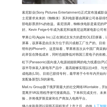
索尼影业(Sony Pictures Entertainment)正式宣布
士尼要求未来的《蜘蛛侠》系列电影要由两家公司各获得
部电影票房5%的收益。索尼强调，蜘蛛侠电影是索尼的IP，
好。Kevin Feige今年成为索尼和迪斯尼这两家电影
苹果公司(Apple Inc.)正在测试京东方的柔性OLED屏
屏幕，该屏幕是由京东方位于四川成都工厂生产的。目前
明年的iPhone中。这意味着，苹果将首次从中国厂商采购
此举旨在降低成本，同时也能降低对韩国三星电子的依赖
松下(Panasonic)面向接入电源就能联网的电力线通信
该半导体装入家电等产品中，最高能够实现以往4倍、与
成电路(LSI)。目前已获得专利，最早将于今年年内开
发配备新型LSI的家电。
Mail.ru Group旗下俄罗斯最大的社交网络VKontakt
需离开VK应用程序便可搜索商品、下单和完成支付。未来
验，并将俄罗斯卖家和生产商加入电商平台。
继小米和美团以同股不同权形式上市之后，内地
人工智能