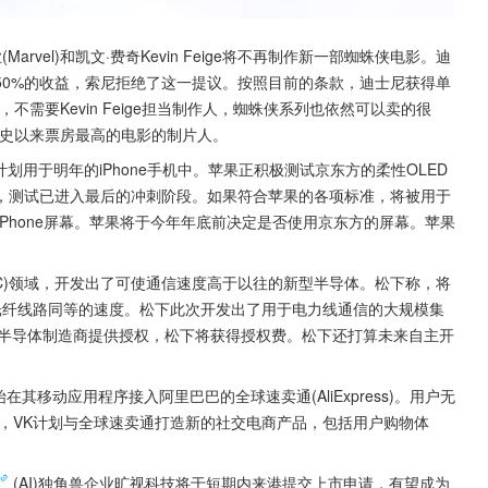
漫威影业(Marvel)和凯文·费奇Kevin Feige将不再制作新一部蜘蛛侠电影。迪
50%的收益，索尼拒绝了这一提议。按照目前的条款，迪士尼获得单
不需要Kevin Feige担当制作人，蜘蛛侠系列也依然可以卖的很
公司有史以来票房最高的电影的制片人。
幕，计划用于明年的iPhone手机中。苹果正积极测试京东方的柔性OLED
，测试已进入最后的冲刺阶段。如果符合苹果的各项标准，将被用于
iPhone屏幕。苹果将于今年年底前决定是否使用京东方的屏幕。苹果
。
(PLC)领域，开发出了可使通信速度高于以往的新型半导体。松下称，将
光纤线路同等的速度。松下此次开发出了用于电力线通信的大规模集
始向半导体制造商提供授权，松下将获得授权费。松下还打算未来自主开
e，开始在其移动应用程序接入阿里巴巴的全球速卖通(AliExpress)。用户无
，VK计划与全球速卖通打造新的社交电商产品，包括用户购物体
(AI)独角兽企业旷视科技将于短期内来港提交上市申请，有望成为