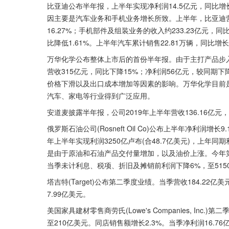
比亚迪公布半年报，上半年实现净利润14.5亿元，同比增长20
因主要是汽车业务和手机业务增长所致。上半年，比亚迪营
16.27%；手机部件及组装业务的收入约233.23亿元，同
比降低1.61%。上半年汽车累计销售22.81万辆，同比增长
万华化学公布整体上市后的首份半年报。由于主打产品步
营收315亿元，同比下降15%；净利润56亿元，较同期
价格下滑以及出口成本增加等因素的影响。万华化学目前
汽车、家电等行业得到广泛应用。
安道麦披露半年报，公司2019年上半年营收136.16亿元，同
俄罗斯石油公司(Rosneft Oil Co)公布上半年净利
年上半年实现利润3250亿卢布(合48.7亿美元)，上年同
是由于原油和石油产品交付量增加，以及油价上涨。今年第
当季未计利息、税项、折旧及摊销前利润下降6%，至515
塔吉特(Target)公布第二季度业绩。当季营收184.22亿
7.99亿美元。
美国家具建材零售商劳氏(Lowe's Companies, In
至210亿美元。同店销售额增长2.3%。当季净利润16.76