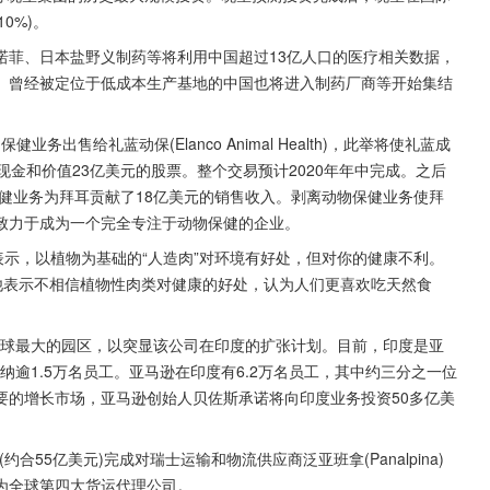
0%)。
诺菲、日本盐野义制药等将利用中国超过13亿人口的医疗相关数据，
。曾经被定位于低成本生产基地的中国也将进入制药厂商等开始集结
业务出售给礼蓝动保(Elanco Animal Health)，此举将使礼蓝成
金和价值23亿美元的股票。整个交易预计2020年年中完成。之后
保健业务为拜耳贡献了18亿美元的销售收入。剥离动物保健业务使拜
致力于成为一个完全专注于动物保健的企业。
ackey表示，以植物为基础的“人造肉”对环境有好处，但对你的健康不利。
。他表示不相信植物性肉类对健康的好处，认为人们更喜欢吃天然食
其全球最大的园区，以突显该公司在印度的扩张计划。目前，印度是亚
纳逾1.5万名员工。亚马逊在印度有6.2万名员工，其中约三分之一位
要的增长市场，亚马逊创始人贝佐斯承诺将向印度业务投资50多亿美
约合55亿美元)完成对瑞士运输和物流供应商泛亚班拿(Panalpina)
为全球第四大货运代理公司。