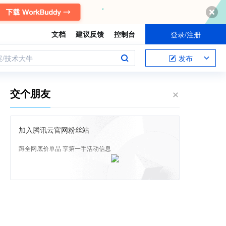
文档
建议反馈
控制台
登录/注册
案/技术大牛
发布
交个朋友
加入腾讯云官网粉丝站
蹲全网底价单品 享第一手活动信息