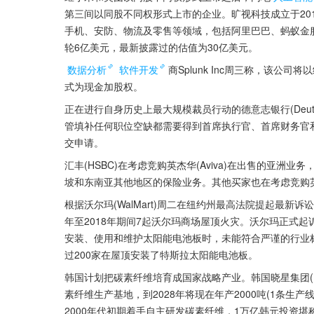
第三间以同股不同权形式上市的企业。旷视科技成立于20
手机、安防、物流及零售等领域，包括阿里巴巴、蚂蚁金
轮6亿美元，最新披露过的估值为30亿美元。
数据分析
软件开发
商Splunk Inc周三称，该公司
式为现金加股权。
正在进行自身历史上最大规模裁员行动的德意志银行(Deut
管填补任何职位空缺都需要得到首席执行官、首席财务官和
交申请。
汇丰(HSBC)在考虑竞购英杰华(Aviva)在出售的亚
坡和东南亚其他地区的保险业务。其他买家也在考虑竞购
根据沃尔玛(WalMart)周二在纽约州最高法院提起最新诉讼
年至2018年期间7起沃尔玛商场屋顶火灾。沃尔玛正式起
安装、使用和维护太阳能电池板时，未能符合严谨的行业标
过200家在屋顶安装了特斯拉太阳能电池板。
韩国计划把碳素纤维培育成国家战略产业。韩国晓星集团(H
素纤维生产基地，到2028年将现在年产2000吨(1条生产线
2000年代初期着手自主研发碳素纤维，1万亿韩元投资