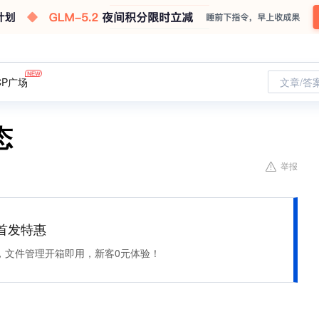
CP广场
文章/答
态
举报
et 首发特惠
，文件管理开箱即用，新客0元体验！