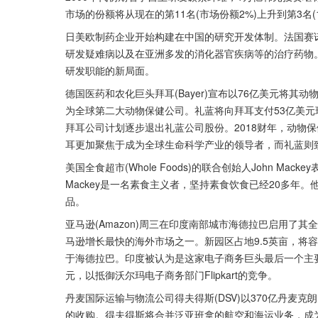
市场的份额将从现在的第11名(市场份额2%)上升到第3名(1
日美欧制药企业开始构建在中国的研究开发体制。法国赛
研发疑难病以及在亚洲多发的消化器官疾病等的治疗药物
研发职能的新局面。
德国医药和农化巨头拜耳(Bayer)宣布以76亿美元将其动物保健
为全球第二大动物保健公司。礼蓝将向拜耳支付53亿美元现
拜耳公司计划逐步退出礼蓝公司股份。2018财年，动物
耳更加聚焦于成为全球生命科学产业的领导者，而礼蓝则
美国全食超市(Whole Foods)的联合创始人John M
Mackey是一名素食主义者，坚持素食饮食已经20多年
品。
亚马逊(Amazon)周三在印度南部城市海德拉巴启用了
马逊增长最快的海外市场之一。新园区占地9.5英亩，将容
于海德拉巴。印度被认为是这家电子商务巨头最后一个主
元，以抵御沃尔玛电子商务部门Flipkart的竞争。
丹麦国际运输与物流公司得夫得斯(DSV)以370亿丹麦克朗(
的收购。得夫得斯将合并泛亚班拿的航空和海运业务，成