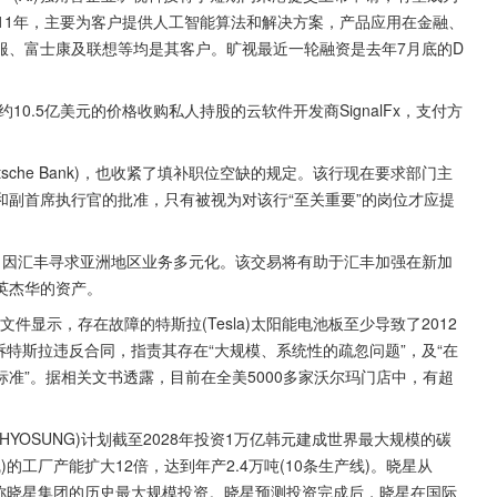
11年，主要为客户提供人工智能算法和解决方案，产品应用在金融、
服、富士康及联想等均是其客户。旷视最近一轮融资是去年7月底的D
将以约10.5亿美元的价格收购私人持股的云软件开发商SignalFx，支付方
sche Bank)，也收紧了填补职位空缺的规定。该行现在要求部门主
副首席执行官的批准，只有被视为对该行“至关重要”的岗位才应提
洲业务，因汇丰寻求亚洲地区业务多元化。该交易将有助于汇丰加强在新加
英杰华的资产。
文件显示，存在故障的特斯拉(Tesla)太阳能电池板至少导致了2012
诉特斯拉违反合同，指责其存在“大规模、系统性的疏忽问题”，及“在
准”。据相关文书透露，目前在全美5000多家沃尔玛门店中，有超
YOSUNG)计划截至2028年投资1万亿韩元建成世界最大规模的碳
)的工厂产能扩大12倍，达到年产2.4万吨(10条生产线)。晓星从
堪称晓星集团的历史最大规模投资。晓星预测投资完成后，晓星在国际