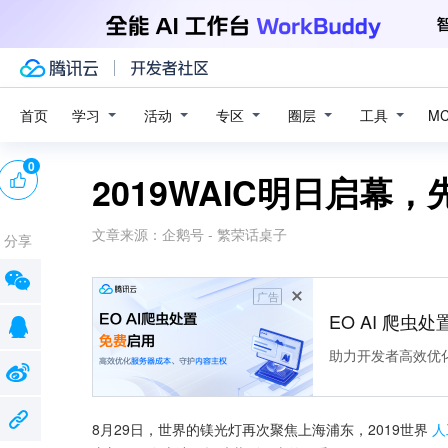
学习
活动
专区
圈层
工具
首页
M
0
2019WAIC明日启幕
文章来源：
企鹅号 - 繁荣话桌子
分享
广告
EO AI 爬虫
助力开发者高效优
8月29日，世界的镁光灯再次聚焦上海浦东，2019世界
人