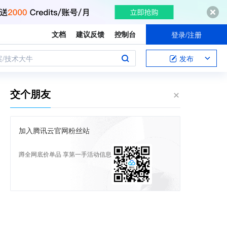
文档
建议反馈
控制台
登录/注册
案/技术大牛
发布
交个朋友
加入腾讯云官网粉丝站
蹲全网底价单品 享第一手活动信息