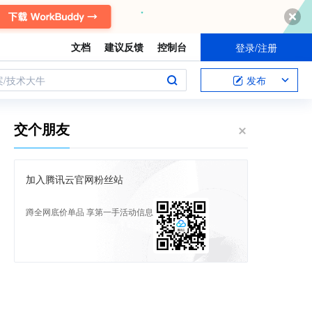
文档
建议反馈
控制台
登录/注册
案/技术大牛
发布
交个朋友
加入腾讯云官网粉丝站
蹲全网底价单品 享第一手活动信息