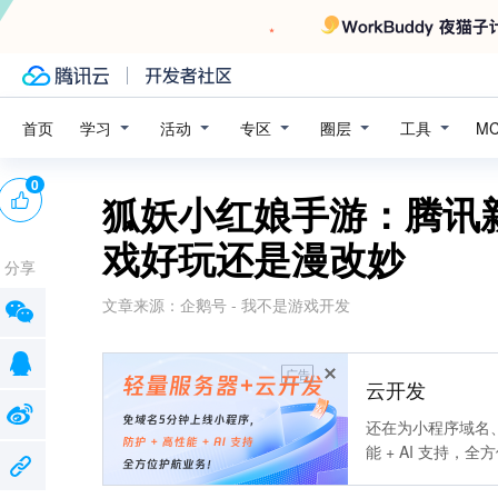
学习
活动
专区
圈层
工具
首页
M
0
狐妖小红娘手游：腾讯
戏好玩还是漫改妙
分享
文章来源：
企鹅号 - 我不是游戏开发
广告
云开发
还在为小程序域名、
能 + AI 支持，