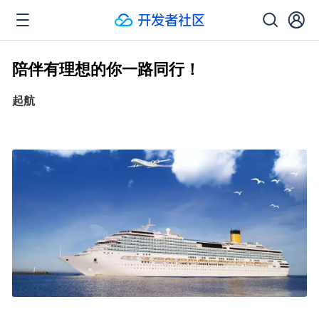
陪伴有理想的你一路同行！
起航