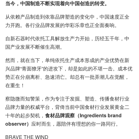
当今，中国制造不断实现着向中国创造的转变。
从依赖产品制造到依靠品牌塑造的变化中，中国速度正全
力开跑。各行业品牌发展的华彩乐章也正全面奏响。
自新石器时代依托工具解放生产力开始，历经五千年，中
国产业发展不断催生高潮。
然而，就在当下，单纯依托生产成本形成的产业优势在新
兴品牌“青面獠牙”的进攻下，却是如此的不堪一击。成本优
势正在分崩离析、急速消亡。却总有一批弄潮儿在觉醒，
在重生！
察隐微而知警策，作为专注于发掘、塑造、传播食材行业
品牌力量的权威平台，背倚当前中国食材行业发展黄金二
十年的起步契机，
食材品牌观察（Ingredients brand 
observer）
应时而生，愿陪伴有理想的你一路同行。
BRAVE THE WIND