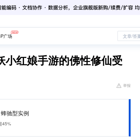
CP广场
文章/答
妖小红娘手游的佛性修仙受
举报
M 蜂驰型实例
45%