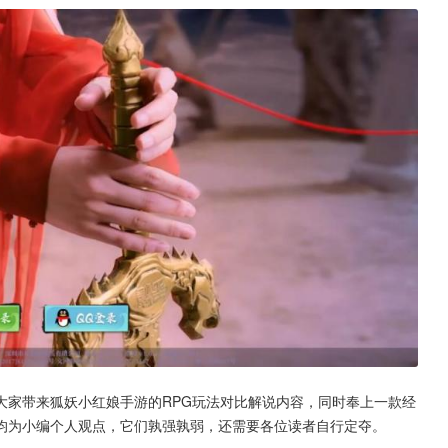
大家带来狐妖小红娘手游的RPG玩法对比解说内容，同时奉上一款经
均为小编个人观点，它们孰强孰弱，还需要各位读者自行定夺。