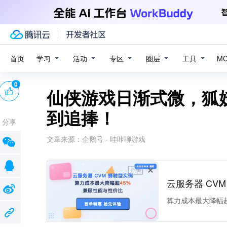
学习
活动
专区
圈层
工具
首页
M
0
仙侠游戏日渐式微，狐
到追捧！
分享
文章来源：
企鹅号 - 哇咔聊游戏
广告
云服务器 CV
算力成本最大降幅超