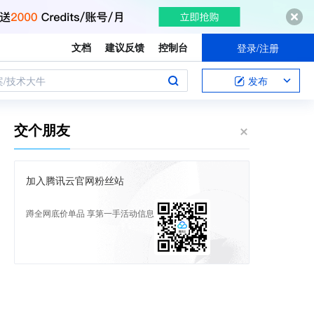
文档
建议反馈
控制台
登录/注册
案/技术大牛
发布
交个朋友
加入腾讯云官网粉丝站
蹲全网底价单品 享第一手活动信息