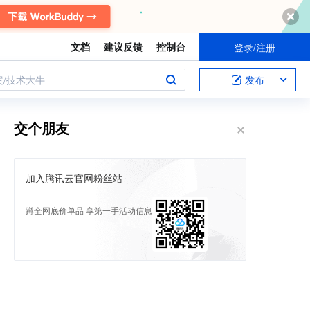
文档
建议反馈
控制台
登录/注册
案/技术大牛
发布
交个朋友
加入腾讯云官网粉丝站
蹲全网底价单品 享第一手活动信息