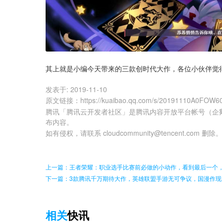
其上就是小编今天带来的三款创时代大作，各位小伙伴觉
发表于:
2019-11-10
原文链接
：
https://kuaibao.qq.com/s/20191110A0FOW6
腾讯「腾讯云开发者社区」是腾讯内容开放平台帐号（企
布内容。
如有侵权，请联系 cloudcommunity@tencent.com 删除
上一篇：王者荣耀：职业选手比赛前必做的小动作，看到最后一个
下一篇：3款腾讯千万期待大作，英雄联盟手游无可争议，国漫作现
相关
快讯