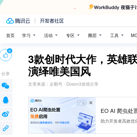
学习
活动
专区
圈层
工具
首页
M
0
3款创时代大作，英雄
演绎唯美国风
分享
文章来源：
企鹅号 - Doson3游戏分享
广告
EO AI 爬虫
助力开发者高效优