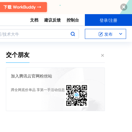
文档
建议反馈
控制台
登录/注册
案/技术大牛
发布
交个朋友
加入腾讯云官网粉丝站
蹲全网底价单品 享第一手活动信息