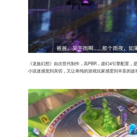
《龙族幻想》由次世代制作，高PBR，虚幻4引擎配置，
小说迷感觉到亲切，又让单纯的游戏玩家感受到丰富的故