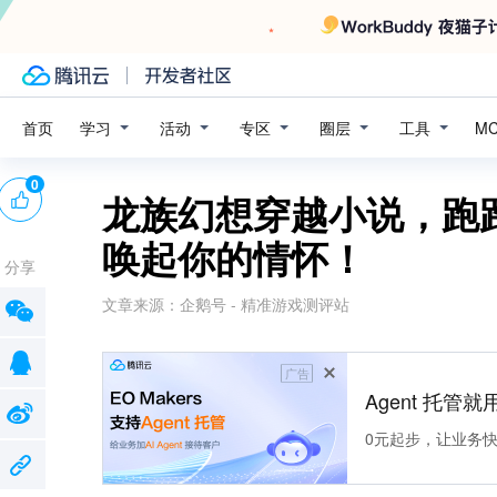
学习
活动
专区
圈层
工具
首页
M
0
龙族幻想穿越小说，跑
唤起你的情怀！
分享
文章来源：
企鹅号 - 精准游戏测评站
广告
Agent 托管就用
0元起步，让业务快速拥