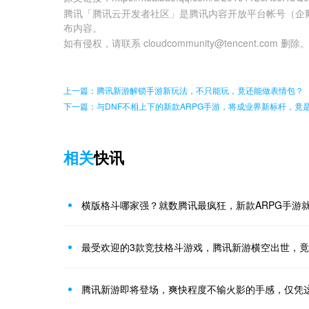
腾讯「腾讯云开发者社区」是腾讯内容开放平台帐号（企
布内容。
如有侵权，请联系 cloudcommunity@tencent.com 删除
上一篇：腾讯新游解锁手游新玩法，不只能玩，竟还能做表情包？
下一篇：与DNF不相上下的新款ARPG手游，将成业界新标杆，竟
相关
快讯
横版格斗哪家强？就数腾讯最疯狂，新款ARPG手游
最受欢迎的3款竞技格斗游戏，腾讯新游横空出世，
腾讯新游即将登场，爽快程度不输火影的手感，仅凭