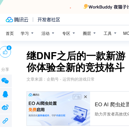
学习
活动
专区
圈层
工具
首页
M
0
继DNF之后的一款新
你体验全新的竞技格斗
分享
文章来源：
企鹅号 - 运营狗的游戏日常
广告
EO AI 爬虫
助力开发者高效优