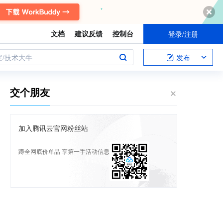
文档
建议反馈
控制台
登录/注册
案/技术大牛
发布
交个朋友
加入腾讯云官网粉丝站
蹲全网底价单品 享第一手活动信息