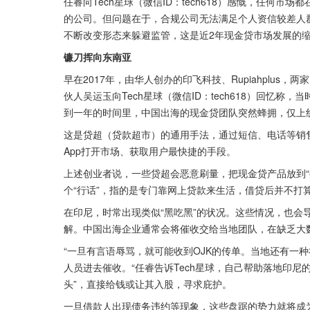
任睿向Tech星球（微信ID：tech618）感慨，任何
的公司。但问题在于，合规公司无法满足个人资信较差人
不断改变形态来躲避监管，这是近2年现金贷市场发展的
镰刀挥向东南亚
早在2017年，由华人创办的印飞科技、Rupiahplu
伙人吴运玉向Tech星球（微信ID：tech618）回忆
到一年的时间里，中国出海的现金贷团队突然蜂拥，仅上线
这是贷超（贷款超市）的通用手法，通过短信、电话等销
App打开市场、获取用户最快捷的手段。
上述创业者说，一些贷超会恶意刷量，把现金贷产品放到“
个“行话”，指的是专门靠网上贷款来生活，借贷后并不打
在印尼，时常出现类似“黑吃黑”的状况。这些情况，也会
解。中国出海企业通常会将催收交给当地团队，在缺乏大
“一旦有言语辱骂，就可能收到OJK的传单。当地还有一
人员进去催收。“任睿告诉Tech星球，自己帮助落地印尼
头”，直接给钱或让其入股，寻求庇护。
一旦借款人出现债务违约等现象，这些盘踞的势力就将成为