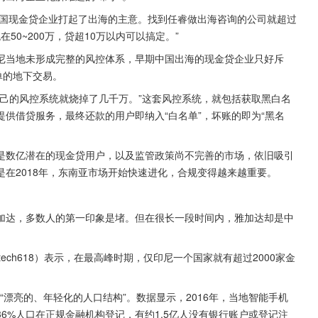
中国现金贷企业打起了出海的主意。找到任睿做出海咨询的公司就超过
50~200万，贷超10万以内可以搞定。”
尼当地未形成完整的风控体系，早期中国出海的现金贷企业只好斥
单的地下交易。
己的风控系统就烧掉了几千万。”这套风控系统，就包括获取黑白名
供借贷服务，最终还款的用户即纳入“白名单”，坏账的即为“黑名
是数亿潜在的现金贷用户，以及监管政策尚不完善的市场，依旧吸引
在2018年，东南亚市场开始快速进化，合规变得越来越重要。
加达，多数人的第一印象是堵。但在很长一段时间内，雅加达却是中
ech618）表示，在最高峰时期，仅印尼一个国家就有超过2000家金
“漂亮的、年轻化的人口结构”。数据显示，2016年，当地智能手机
6%人口在正规金融机构登记，有约1.5亿人没有银行账户或登记注