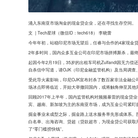
涌入东南亚市场淘金的现金贷企业，还在寻找生存空间。
文  | Tech星球（微信ID：tech618） 李晓蕾
今年年初，站稳印尼市场无望后，任睿与合作的4家现金
2年多时间，国内众多互金公司在印尼市场拼搏厮杀，最
起因今年2月19日，35岁的出租车司机Zulfandi因无力
自杀信中写道，请OJK（印尼金融监管机构）及当局调查
受此导火索影响，印尼OJK宣布封杀了数百家非法金融
场冰点即将临近，开始大举撤回国内，或将触角伸至其他
回顾2017年上半年，国内监管机构对频频暴雷的现金贷
宾、越南、新加坡为主的东南亚市场，成为互金公司紧盯的
掘金事业未成型之际，掘金路上送水服务率先形成体系。
白名单、出海咨询、贷超（贷款超市，为现金贷公司获取
了“零门槛捞快钱”。