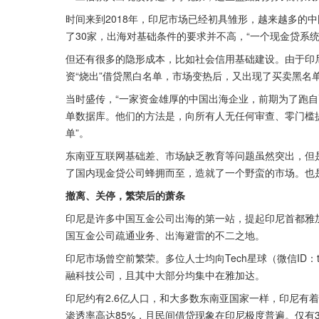
时间来到2018年，印尼市场已经初具雏形，越来越多的
了30家，出海对基础条件的要求并不高，“一个现金贷系统在
但还有很多的隐形成本，比如社会信用基础建设。由于印
资“烧出”借贷黑白名单，市场变热后，又出现了买卖黑名
当时盛传，“一家资金雄厚的中国出海企业，前期为了跑自
单数据库。他们的方法是，向所有人无任何审查、零门槛提
单”。
东南亚互联网基础差、市场缺乏教育等问题虽然突出，但
了国内现金贷公司蜂拥而至，造就了一个野蛮的市场。也是
撤离、关停，繁荣后的萧条
印尼是许多中国互金公司出海的第一站，提起印尼首都雅
国互金公司疏通业务、出海避雷的不二之地。
印尼市场曾空前繁荣。多位人士均向Tech星球（微信ID：t
融科技公司，且其中大部分均集中在雅加达。
印尼约有2.6亿人口，和大多数东南亚国家一样，印尼有着
渗透率高达85%，且民间借贷现象在印尼极度普遍。仅有3