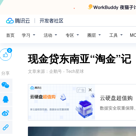
学习
活动
专区
圈层
工具
首页
M
0
现金贷东南亚“淘金”记
文章来源：
企鹅号 - Tech星球
分享
广告
云硬盘超值购
数据安全双重保障