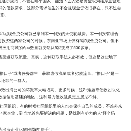
市场都在逐步规范，不管在哪个国家，能活下去的还是资金较为雄厚且合规
群的借款需求，这部分需求催生的不合规现金贷依旧存在，只不过会
缩影。
s，两家印尼现金贷公司就已拿到零一创投的天使轮融资。零一创投管理合
称，当时投资这两家公司的时候，东南亚市场上仅有5家现金贷公司。但不
应用商城的App数量就突然从5家变成了500多家。
售渠道获取流量。其实，这种获取手法未必有效，但这是这些地下
撸口子”或者任务群里，获取虚假流量或者劣质流量。“撸口子“是一
算还款的一群人。
导致出海公司的坏账率大幅增高。更多时候，这种难题靠催收团队化
数据信用基础的地区，这种暴力催收乱象更是屡见不鲜。
种社区组织，有的时候社区组织里的人也会保护自己的成员，不准外来
的4家企业，到当地首先要解决的问题，是找到有势力的人“拜个码
出海企业化解难题的“帮手“。