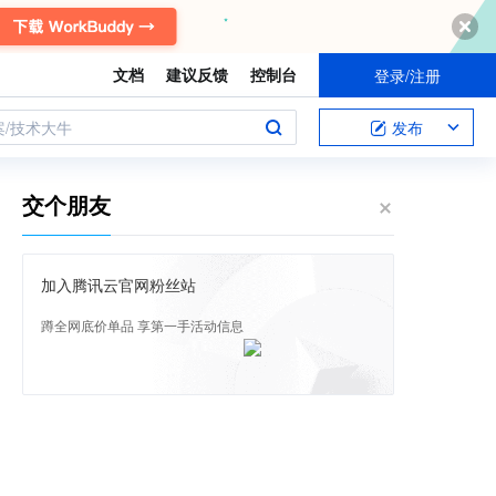
文档
建议反馈
控制台
登录/注册
案/技术大牛
发布
交个朋友
加入腾讯云官网粉丝站
蹲全网底价单品 享第一手活动信息