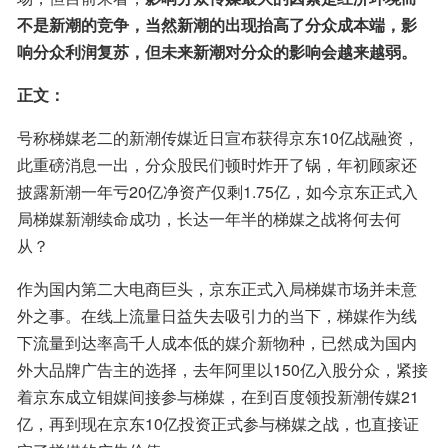
不是新潮的竞争，当然新潮的出现抬高了分众成本端，影
响分众利润复苏，但未来新潮对分众的影响会越来越弱。
正文：
号称梯媒老二的新潮传媒近日宣布获得京东10亿战融资，
此重磅消息一出，分众股民们顿时炸开了锅，年初顾家还
披露新潮一年亏20亿净资产仅剩1.75亿，如今京东正式入
局梯媒新潮续命成功，长达一年半的梯媒之战将何去何
从？
作为国内第二大电商巨头，京东正式入局梯媒市场并未意
外之事。在线上流量日益失去吸引力的当下，梯媒作为线
下流量到达率高千人成本低的媒介新物种，已然成为国内
外大品牌广告主的选择，去年阿里以150亿入股分众，紧接
着京东成立钼媒间接参与梯媒，在到百度领投新潮传媒21
亿，再到现在京东10亿投资正式参与梯媒之战，也直接证