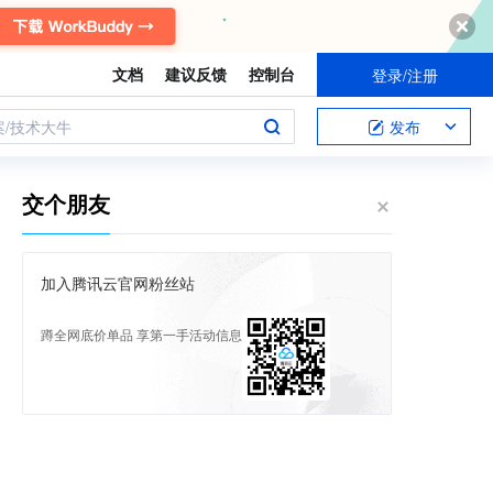
文档
建议反馈
控制台
登录/注册
案/技术大牛
发布
交个朋友
加入腾讯云官网粉丝站
蹲全网底价单品 享第一手活动信息