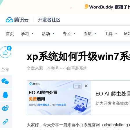
学习
活动
专区
圈层
工具
首页
M
0
xp系统如何升级win7
文章来源：
企鹅号 - 小白重装系统
分享
广告
EO AI 爬虫
助力开发者高效优
大家好，今天分享一篇来自小白系统官网（xiaobaixit